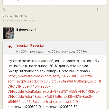
народу ездить не мешает.
more_vert
favorite_border
29 Янв, 2020 15:07
Изменено 29 Янв, 2020 15:08
Babruychan1n
Yooriko, @Yooriko
На 20% проседает, т.е. 20 мм если ход 100? Не
многовато-ли? Может подкачать нужно вилку?)) Региды в
Ну если хотите ощущений, как от макета, то чего бы
китае максимум 47-48 см. А 29" вилка около 51см (у меня
не накачать посильнее. 20 % для кк это норма.
столько на дешевом рок шоке).
Быстрый поиск по али говорит, что вы не правы
https://www.aliexpress.com/item/32677880964.html?
spm=a2g0o.productlist.0.0.3fc578fan0uFND&algo_pvid=8
78d1511-f559-4404-920c-
7f4d0dde7c5a&algo_expid=878d1511-f559-4404-920c-
7f4d0dde7c5a-1&btsid=1a981b6d-c489-4815-8bc8-
e54662cad26a&ws_ab_test=searchweb0_0,
searchweb201602_9, searchweb201603_53