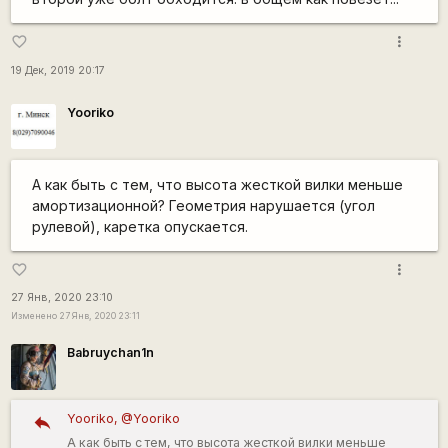
more_vert
favorite_border
19 Дек, 2019 20:17
Yooriko
А как быть с тем, что высота жесткой вилки меньше
амортизационной? Геометрия нарушается (угол
рулевой), каретка опускается.
more_vert
favorite_border
27 Янв, 2020 23:10
Изменено 27 Янв, 2020 23:11
Babruychan1n
Yooriko, @Yooriko
А как быть с тем, что высота жесткой вилки меньше