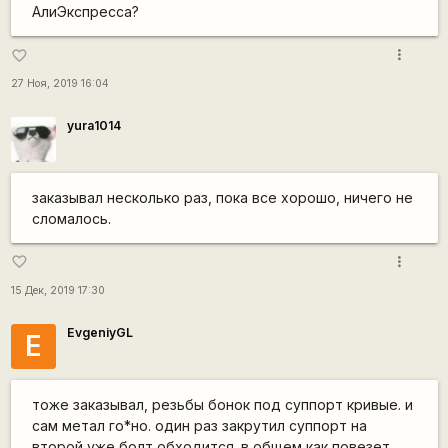
АлиЭкспресса?
more_vert
favorite_border
27 Ноя, 2019 16:04
yura1014
заказывал несколько раз, пока все хорошо, ничего не
сломалось.
more_vert
favorite_border
15 Дек, 2019 17:30
EvgeniyGL
E
тоже заказывал, резьбы бонок под суппорт кривые. и
сам метал го*но. один раз закрутил суппорт на
второй уже болт обходится. в общем как повезет...