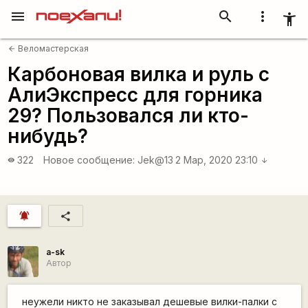
menu
search
more_vert
accessibility_new
Веломастерская
arrow_back
Карбоновая вилка и руль с
АлиЭкспресс для горника
29? Пользовался ли кто-
нибудь?
322
Новое сообщение:
Jek@13
2 Мар, 2020 23:10
visibility
arrow_downward
notifications_active
share
a-sk
Автор
неужели никто не заказывал дешевые вилки-палки с