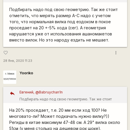
амортизационной? Геометрия нарушается (угол рулевой),
Подбирать надо под свою геометрию. Так же стоит
каретка опускается.
отметить, что мерять размер A-C надо с учетом
того, что нормальная вилка под ездоком в покое
проседает на 20 +-5% хода (сег). А геометрия
нарушается уже от использования ашаномакетов
вместо вилок. Но это народу ездить не мешает.
more_vert
favorite_border
28 Янв, 2020 11:23
Yooriko
Евгений, @Babruychan1n
Подбирать надо под свою геометрию. Так же стоит
отметить, что мерять размер A-C надо с учетом того, что
На 20% проседает, т.е. 20 мм если ход 100? Не
нормальная вилка под ездоком в покое проседает на 20
многовато-ли? Может подкачать нужно вилку?))
+-5% хода (сег). А геометрия нарушается уже от
Региды в китае максимум 47-48 см. А 29" вилка около
использования ашаномакетов вместо вилок. Но это
51см (у меня столько на дешевом рок шоке).