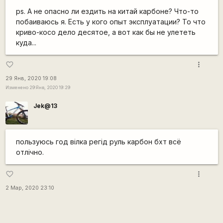
ps. А не опасно ли ездить на китай карбоне? Что-то
побаиваюсь я. Есть у кого опыт эксплуатации? То что
криво-косо дело десятое, а вот как бы не улететь
куда...
more_vert
favorite_border
29 Янв, 2020 19:08
Изменено 29 Янв, 2020 19:29
Jek@13
пользуюсь год вілка регід руль карбон бхт всё
отлічно.
more_vert
favorite_border
2 Мар, 2020 23:10