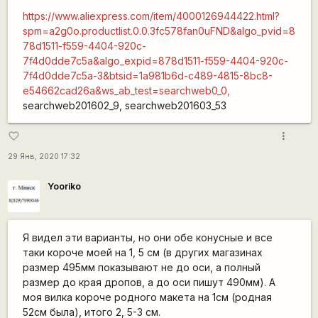
https://www.aliexpress.com/item/4000126944422.html?
spm=a2g0o.productlist.0.0.3fc578fan0uFND&algo_pvid=8
78d1511-f559-4404-920c-
7f4d0dde7c5a&algo_expid=878d1511-f559-4404-920c-
7f4d0dde7c5a-3&btsid=1a981b6d-c489-4815-8bc8-
e54662cad26a&ws_ab_test=searchweb0_0,
searchweb201602_9, searchweb201603_53
more_vert
favorite_border
29 Янв, 2020 17:32
Yooriko
Я видел эти варианты, но они обе конусные и все
таки короче моей на 1, 5 см (в других магазинах
размер 495мм показывают не до оси, а полный
размер до края дропов, а до оси пишут 490мм). А
моя вилка короче родного макета на 1см (родная
52см была), итого 2, 5-3 см.