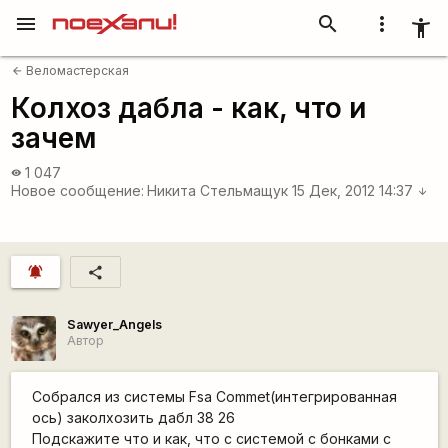
menu
search
more_vert
accessibility_new
Веломастерская
arrow_back
Колхоз дабла - как, что и
зачем
1 047
visibility
Новое сообщение:
Никита Стельмащук
15 Дек, 2012 14:37
arrow_downward
notifications_active
share
Sawyer_Angels
Автор
Собрался из системы Fsa Commet(интегрированная
ось) заколхозить дабл 38 26
Подскажите что и как, что с системой с бонками с