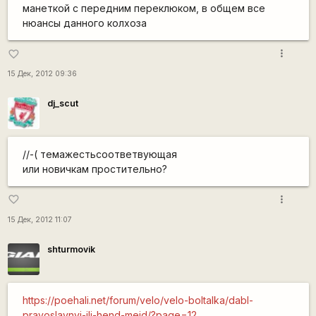
манеткой с передним переклюком, в общем все
нюансы данного колхоза
more_vert
favorite_border
15 Дек, 2012 09:36
dj_scut
//-( темажестьсоответвующая
или новичкам простительно?
more_vert
favorite_border
15 Дек, 2012 11:07
shturmovik
https://poehali.net/forum/velo/velo-boltalka/dabl-
pravoslavnyj-ili-hend-mejd/?page=12