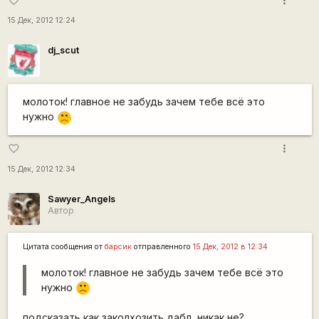
more_vert
favorite_border
15 Дек, 2012 12:24
dj_scut
молоток! главное не забудь зачем тебе всё это
нужно
:(
more_vert
favorite_border
15 Дек, 2012 12:34
Sawyer_Angels
Автор
Цитата сообщения от
барсик
отправленного
15 Дек, 2012 в 12:34
молоток! главное не забудь зачем тебе всё это
нужно
:(
подсказать как заколхозить дабл, никак не?