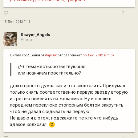
more_vert
favorite_border
15 Дек, 2012 11:11
Sawyer_Angels
Автор
Цитата сообщения от
барсик
отправленного
15 Дек, 2012 в 11:07
//-( темажестьсоответвующая
или новичкам простительно?
долго просто думал как и что сколхозить. Придумал
только снять соответственно первую звезду вторую
и третью плменять на желаемые. Ну и после в
переднем переклюке стопорным болтом закрутить
чтоб не давал скидывать на первую.
Не шарю я в этом, подскажите те кто что нибудь
эдакое колхозил.
:'(