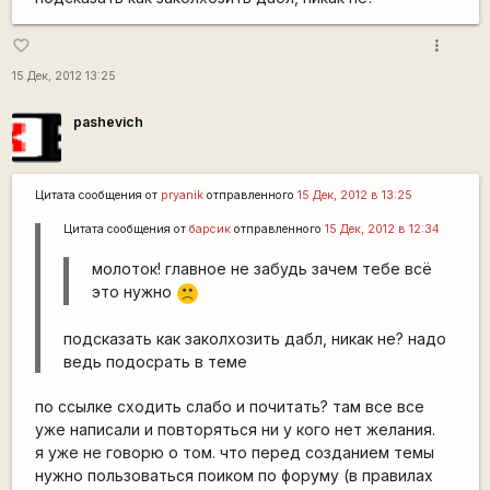
more_vert
favorite_border
15 Дек, 2012 13:25
pashevich
Цитата сообщения от
pryanik
отправленного
15 Дек, 2012 в 13:25
Цитата сообщения от
барсик
отправленного
15 Дек, 2012 в 12:34
молоток! главное не забудь зачем тебе всё
это нужно
:(
подсказать как заколхозить дабл, никак не? надо
ведь подосрать в теме
по ссылке сходить слабо и почитать? там все все
уже написали и повторяться ни у кого нет желания.
я уже не говорю о том. что перед созданием темы
нужно пользоваться поиком по форуму (в правилах