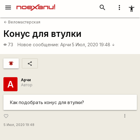
menu
search
more_vert
accessibility_new
Веломастерская
arrow_back
Конус для втулки
73
Новое сообщение:
Арчи
5 Июл, 2020 19:48
visibility
arrow_downward
notifications_active
share
Арчи
А
Автор
Как подобрать конус для втулки?
more_vert
favorite_border
5 Июл, 2020 19:48