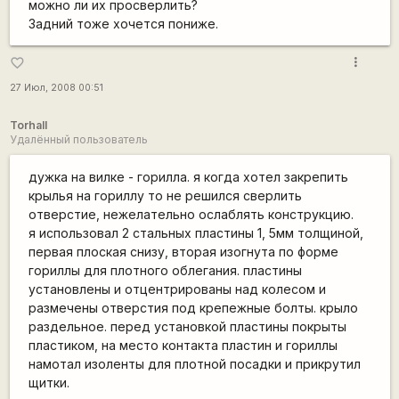
можно ли их просверлить?
Задний тоже хочется пониже.
more_vert
favorite_border
27 Июл, 2008 00:51
Torhall
Удалённый пользователь
дужка на вилке - горилла. я когда хотел закрепить
крылья на гориллу то не решился сверлить
отверстие, нежелательно ослаблять конструкцию.
я использовал 2 стальных пластины 1, 5мм толщиной,
первая плоская снизу, вторая изогнута по форме
гориллы для плотного облегания. пластины
установлены и отцентрированы над колесом и
размечены отверстия под крепежные болты. крыло
раздельное. перед установкой пластины покрыты
пластиком, на место контакта пластин и гориллы
намотал изоленты для плотной посадки и прикрутил
щитки.