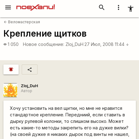
menu
search
more_vert
accessibility_new
Веломастерская
arrow_back
Крепление щитков
1 050
Новое сообщение:
Zloj_DuH
27 Июл, 2008 11:44
visibility
arrow_downward
notifications_active
share
Zloj_DuH
Автор
Хочу установить на вел щитки, но мне не нравится
стандартное крепление. Передниий, если ставить в
дырку рулевой колонки, то слишком высоко. Может
есть какие-то методы закрепить его на дужке вилки?
(на своей дужке я никаких дырок под винты не нашел,