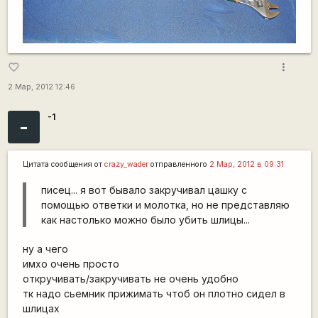
more_vert
favorite_border
2 Мар, 2012 12:46
-1
-
Цитата сообщения от
crazy_wader
отправленного
2 Мар, 2012 в 09:31
писец... я вот бывало закручивал цашку с
помощью ответки и молотка, но не представляю
как настолько можно было убить шлицы...
ну а чего
имхо очень просто
откручивать/закручивать не очень удобно
тк надо сьемник прижимать чтоб он плотно сидел в
шлицах