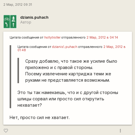
2 Мар, 2012 09:31
dzianis.puhach
Автор
Цитата сообщения от
hollytroller
отправленного
2 Мар, 2012 в 04:14
Цитата сообщения от
dzianis\.puhach
отправленного
2 Мар, 2012 в
01:48
Сразу добавлю, что такое же усилие было
приложено и с правой стороны.
Посему извлечение картриджа теми же
руками не представляется возможным.
Это ты так намекаешь, что и с другой стороны
шлицы сорвал или просто сил открутить
нехватает?
Нет, просто сил не хватает.
more_vert
favorite_border