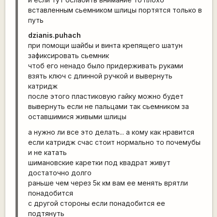
вставленным сьемником шлицы портятся только в
путь
dzianis.puhach
при помощи шайбы и винта крепящего шатун
зафиксировать сьемник
чтоб его ненадо было придерживать руками
взять ключ с длинной ручкой и вывернуть
катридж
после этого пластиковую гайку можно будет
вывернуть если не пальцами так сьемником за
оставшимися живыми шлицы
а нужно ли все это делать... а кому как нравится
если катридж счас стоит нормально то почемубы
и не катать
шимановские каретки под квадрат живут
достаточно долго
раньше чем через 5к км вам ее менять врятли
понадобится
с другой стороны если понадобится ее
подтянуть