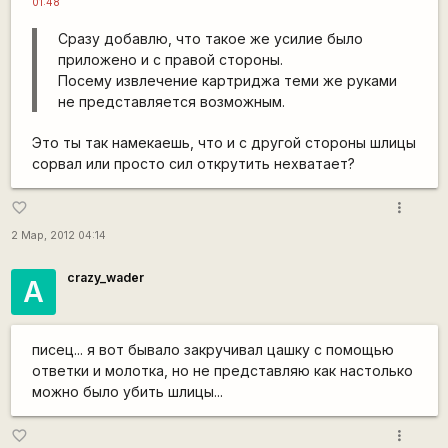
01:48
Сразу добавлю, что такое же усилие было
приложено и с правой стороны.
Посему извлечение картриджа теми же руками
не представляется возможным.
Это ты так намекаешь, что и с другой стороны шлицы
сорвал или просто сил открутить нехватает?
more_vert
favorite_border
2 Мар, 2012 04:14
crazy_wader
А
писец... я вот бывало закручивал цашку с помощью
ответки и молотка, но не представляю как настолько
можно было убить шлицы...
more_vert
favorite_border