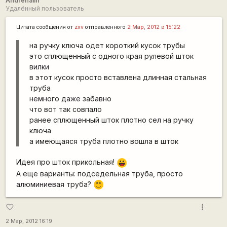
Andrenalin
Удалённый пользователь
Цитата сообщения от
zxv
отправленного
2 Мар, 2012 в 15:22
на ручку ключа одет короткий кусок трубы
это сплющенный с одного края рулевой шток
вилки
в этот кусок просто вставлена длинная стальная
труба
немного даже забавно
что вот так совпало
ранее сплющенный шток плотно сел на ручку
ключа
а имеющаяся труба плотно вошла в шток
Идея про шток прикольная!
|-))
А еще варианты: подседельная труба, просто
алюминиевая труба?
:)
more_vert
favorite_border
2 Мар, 2012 16:19