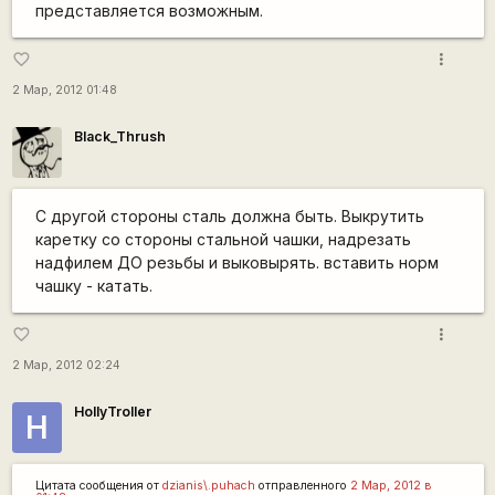
представляется возможным.
more_vert
favorite_border
2 Мар, 2012 01:48
Black_Thrush
С другой стороны сталь должна быть. Выкрутить
каретку со стороны стальной чашки, надрезать
надфилем ДО резьбы и выковырять. вставить норм
чашку - катать.
more_vert
favorite_border
2 Мар, 2012 02:24
HollyTroller
H
Цитата сообщения от
dzianis\.puhach
отправленного
2 Мар, 2012 в