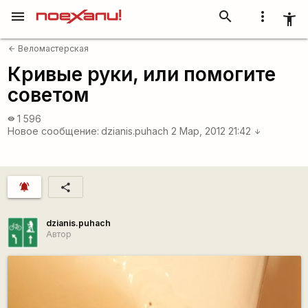
menu
search
more_vert
accessibility_new
Веломастерская
arrow_back
Кривые руки, или помогите
советом
1 596
visibility
Новое сообщение:
dzianis.puhach
2 Мар, 2012 21:42
arrow_downward
notifications_active
share
dzianis.puhach
Автор