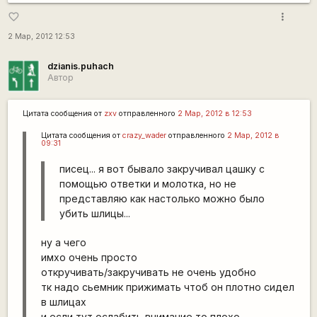
more_vert
favorite_border
2 Мар, 2012 12:53
dzianis.puhach
Автор
Цитата сообщения от
zxv
отправленного
2 Мар, 2012 в 12:53
Цитата сообщения от
crazy_wader
отправленного
2 Мар, 2012 в
09:31
писец... я вот бывало закручивал цашку с
помощью ответки и молотка, но не
представляю как настолько можно было
убить шлицы...
ну а чего
имхо очень просто
откручивать/закручивать не очень удобно
тк надо сьемник прижимать чтоб он плотно сидел
в шлицах
и если тут ослабить внимание то плохо