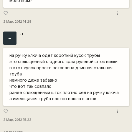
молотком?
more_vert
favorite_border
2 Мар, 2012 14:28
-1
-
на ручку ключа одет короткий кусок трубы
это сплющенный с одного края рулевой шток вилки
в этот кусок просто вставлена длинная стальная
труба
немного даже забавно
что вот так совпало
ранее сплющенный шток плотно сел на ручку ключа
а имеющаяся труба плотно вошла в шток
more_vert
favorite_border
2 Мар, 2012 15:22