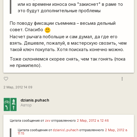
или ко времени износа она "закиснет" в раме то
это будут дополнительные проблемы
По поводу фиксации съемника – весьма дельный
совет. Спасибо
:)
Насчет рычага побольше и сам думал, да где его
взять. Дешевле, пожалуй, в мастерскую свозить, чем
такой ключ покупать. Хотя поискать конечно можно.
Тоже склоняемся скорее снять, чем так гонять (пока
не прикипело).
more_vert
favorite_border
2 Мар, 2012 14:09
dzianis.puhach
Автор
Цитата сообщения от
zxv
отправленного
2 Мар, 2012 в 12:46
Цитата сообщения от
dzianis\.puhach
отправленного
2 Мар, 2012 в
11:15