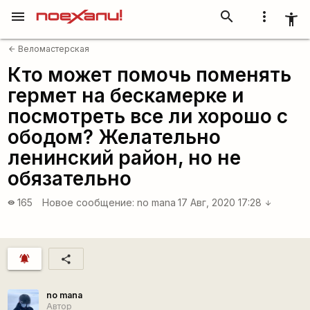
menu
search
more_vert
accessibility_new
Веломастерская
arrow_back
Кто может помочь поменять
гермет на бескамерке и
посмотреть все ли хорошо с
ободом? Желательно
ленинский район, но не
обязательно
165
Новое сообщение:
no mana
17 Авг, 2020 17:28
visibility
arrow_downward
notifications_active
share
no mana
Автор