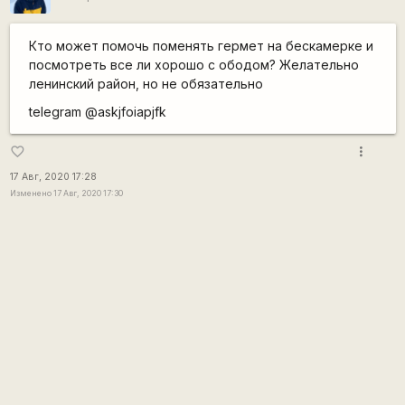
Кто может помочь поменять гермет на бескамерке и
посмотреть все ли хорошо с ободом? Желательно
ленинский район, но не обязательно
telegram @askjfoiapjfk
more_vert
favorite_border
17 Авг, 2020 17:28
Изменено 17 Авг, 2020 17:30