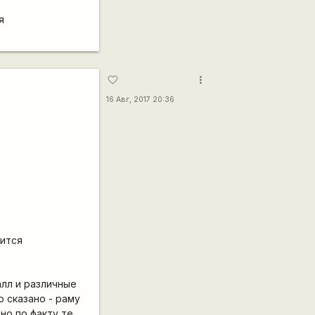
я
more_vert
favorite_border
16 Авг, 2017 20:36
лится
алл и различные
 сказано - раму
но по факту те