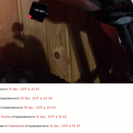
нного
16 Авг, 2017 в 21:45
правленного
16 Авг, 2017 в 20:36
отправленного
16 Авг, 2017 в 20:04
т
hostik
отправленного
16 Авг, 2017 в 19:40
ия от
freemental
отправленного
16 Авг, 2017 в 19:25