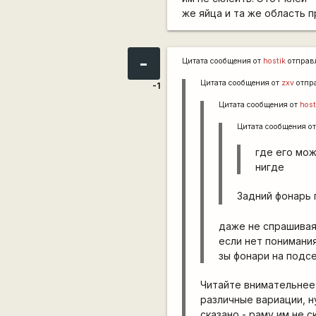
же яйца и та же область 
-
Цитата сообщения от
hostik
отправ
Цитата сообщения от
zxv
отпр
-1
Цитата сообщения от
host
Цитата сообщения о
где его мож
нигде
Задний фонарь 
даже не спрашивая
если нет понимани
зы фонари на подс
Читайте внимательнее 
различные вариации, н
сказано - раму им не 