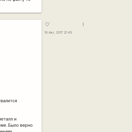
more_vert
favorite_border
16 Авг, 2017 21:45
твалится
металл и
еме. Было верно
онными