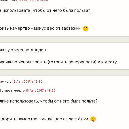
е использовать, чтобы от него была польза?
|-)
ить намертво - минус вес от застёжки.
_)
прльзую именно дондил
правильно использовать (готовить поверхности) и к месту
ленного
16 Авг, 2017 в 19:40
l
отправленного
16 Авг, 2017 в 19:25
лике использовать, чтобы от него была польза?
|-)
ндорить намертво - минус вес от застёжки.
_)