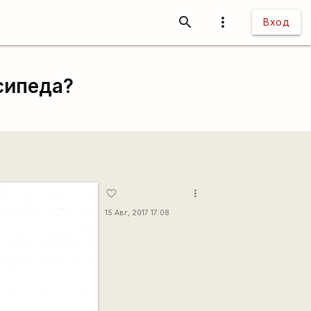
search
more_vert
Вход
сипеда?
more_vert
favorite_border
15 Авг, 2017 17:08