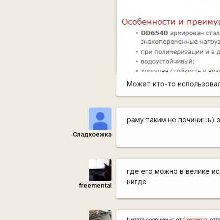
Может кто-то использовал
раму таким не починишь) 
Сладкоежка
где его можно в велике ис
нигде
freemental
Цитата сообщения от
freemental
отп