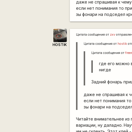
даже не спрашивая к чему
если нет понимания то пр
зы фонари на подседел к
Цитата сообщения от
zxv
отправле
Цитата сообщения от
hostik
от
HOSTIK
Цитата сообщения от
free
где его можно 
нигде
Задний фонарь при
даже не спрашивая к 
если нет понимания то
зы фонари на подседе
Читайте внимательнее из 
вариации, ну даладно. На
им не склеить. Этот клей 