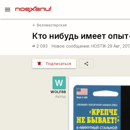
menu
Веломастерская
arrow_back
Кто нибудь имеет опыт
2 093
Новое сообщение:
HOSTIK
29 Авг, 201
visibility
notifications_active
share
Подписаться
W
WOLF66
Автор