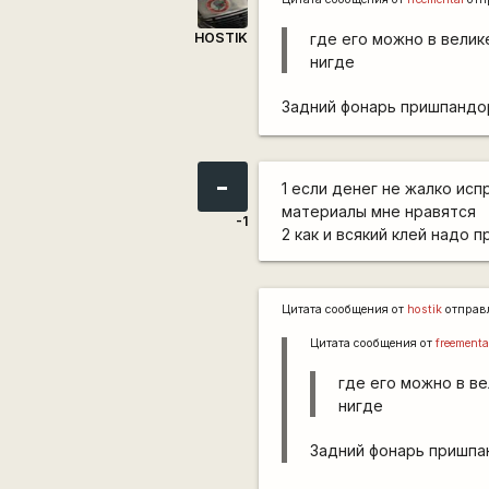
HOSTIK
где его можно в велик
нигде
Задний фонарь пришпандор
-
1 если денег не жалко ис
материалы мне нравятся
-1
2 как и всякий клей надо 
Цитата сообщения от
hostik
отправ
Цитата сообщения от
freementa
где его можно в ве
нигде
Задний фонарь пришпа