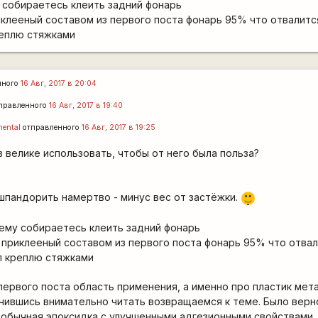
 собираетесь клеить задний фонарь
иклееный составом из первого поста фонарь 95% что отвалитс
реплю стяжками
нного
16 Авг, 2017 в 20:04
правленного
16 Авг, 2017 в 19:40
mental
отправленного
16 Авг, 2017 в 19:25
в велике использовать, чтобы от него была польза?
|-)
шпандорить намертво - минус вес от застёжки.
_)
чему собираетесь клеить задний фонарь
 приклееный составом из первого поста фонарь 95% что отва
л креплю стяжками
первого поста область применения, а именно про пластик мет
учившись внимательно читать возвращаемся к теме. Было верно
- обычная эпоксидка с улучшенными адгезионными свойствами, 