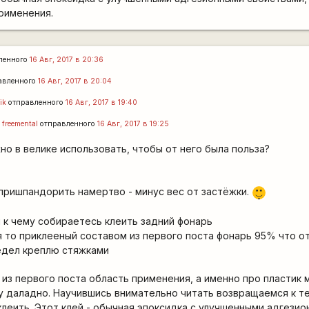
применения.
ленного
16 Авг, 2017 в 20:36
авленного
16 Авг, 2017 в 20:04
ik
отправленного
16 Авг, 2017 в 19:40
т
freemental
отправленного
16 Авг, 2017 в 19:25
но в велике использовать, чтобы от него была польза?
|-)
пришпандорить намертво - минус вес от застёжки.
_)
 к чему собираетесь клеить задний фонарь
я то приклееный составом из первого поста фонарь 95% что о
едел креплю стяжками
из первого поста область применения, а именно про пластик 
у даладно. Научившись внимательно читать возвращаемся к т
склеить. Этот клей - обычная эпоксидка с улучшенными адгези