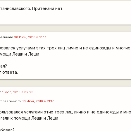
таниславского. Притензий нет.
вленного
30 Июн, 2010 в 21:17
зовался услугами этих трех лиц лично и не единожды и многие
омощи Леши и Леши
вал?
 ответа.
го
1 Июл, 2010 в 02:23
тправленного
30 Июн, 2010 в 21:17
ользовался услугами этих трех лиц лично и не единожды и мно
гали к помощи Леши и Леши
обовал?