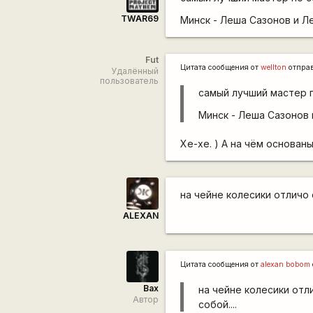
TWAR69
Минск - Леша Сазонов и Л
Fut
Цитата сообщения от
wellton
отпра
Удалённый
пользователь
самый лучший мастер п
Минск - Леша Сазонов 
Хе-хе. ) А на чём основан
на чейне колесики отличо 
ALEXAN
Цитата сообщения от
alexan bobom
Bax
на чейне колесики отл
Автор
собой....