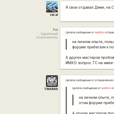
Я свои отдавал Диме, на С
val.al
Fut
Цитата сообщения от
wellton
отпра
Удалённый
пользователь
на личном опыте, поль
форуме прибегали к п
А других мастеров пробо
ИМХО: вопрос ТС не имеет
Цитата сообщения от
отправленно
Цитата сообщения от
wellton
о
TWAR69
на личном опыте, п
этом форуме прибе
А других мастеров пр