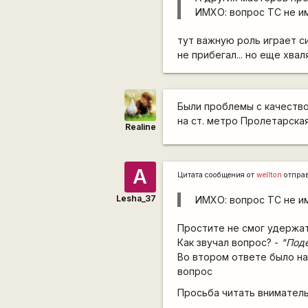
ИМХО: вопрос ТС не и
тут важную роль играет си
не прибегал... но еще хва
Были проблемы с качество
на ст. метро Пролетарская
Realine
А
Цитата сообщения от
wellton
отпра
Lesha_37
ИМХО: вопрос ТС не и
Простите не смог удержат
Как звучал вопрос? -
"Поде
Во втором ответе было на
вопрос
Просьба читать вниматель