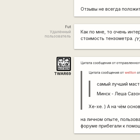
Отзывы не всегда положи
Fut
Как по мне, то очень инт
Удалённый
пользователь
стоимость тензометра.
(Y
Цитата сообщения от
отправленно
Цитата сообщения от
wellton
о
TWAR69
самый лучший масте
Минск - Леша Сазон
Хе-хе. ) А на чём осно
на личном опыте, пользова
форуме прибегали к помо