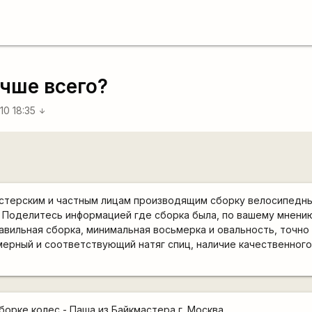
учше всего?
10 18:35
arrow_downward
стерским и частным лицам производящим сборку велосипедны
. Поделитесь информацией где сборка была, по вашему мнени
авильная сборка, минимальная восьмерка и овальность, точн
ерный и соответствующий натяг спиц, наличие качественного
борке колес - Паша из Байкмастера г. Москва