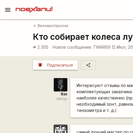
menu
Веломастерская
arrow_back
Кто собирает колеса л
2 305
Новое сообщение:
TWAR69
12 Июл, 20
visibility
notifications_active
share
Подписаться
Интересуют отзывы по ма
комплектующих заказчика
Bax
наиболее качественно (пр
Автор
необходимый зонт, равном
тензометра и т. д.)
самый лучший мастер по с