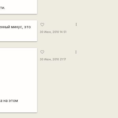
ти.
more_vert
favorite_border
енный минус, это
30 Июн, 2010 14:51
more_vert
favorite_border
30 Июн, 2010 21:17
а на этом