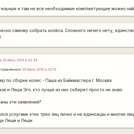
тельные и там не все необходимые комплектующие можно най
ересно самому собрать колёса. Сложного ничего нету, единств
)
го
30 Июн, 2010 в 02:29
тправленного
29 Июн, 2010 в 20:10
р по сборке колес - Паша из Байкмастера г. Москва
ов и Леша Эго. кто лучше из них соберет просто не знаю
ваны эти заявления?
лся услугами этих трех лиц лично и не единожды и многие лиц
щи Леши и Леши