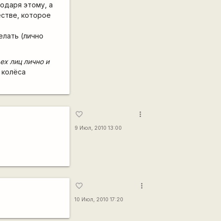
годаря этому, а
естве, которое
елать (лично
ех лиц лично и
 колёса
more_vert
favorite_border
9 Июл, 2010 13:00
more_vert
favorite_border
10 Июл, 2010 17:20