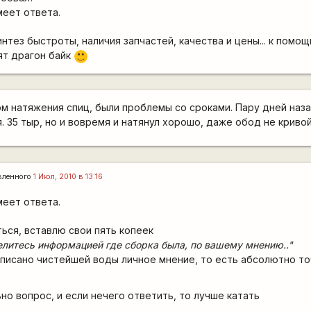
меет ответа.
нтез быстроты, наличия запчастей, качества и цены... к помощ
лят драгон байк
:)
м натяжения спиц, были проблемы со сроками. Пару дней наз
. 35 тыр, но и вовремя и натянул хорошо, даже обод не кривой
вленного
1 Июл, 2010 в 13:16
меет ответа.
ься, вставлю свои пять копеек
литесь информацией где сборка была, по вашему мнению.."
писано чистейшей воды личное мнение, то есть абсолютно то
но вопрос, и если нечего ответить, то лучше катать