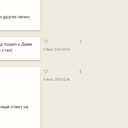
и других лично
more_vert
favorite_border
ад пошел к Диме
 стал)
7 Июл, 2010 01:00
more_vert
favorite_border
9 Июл, 2010 12:18
чный ответ на