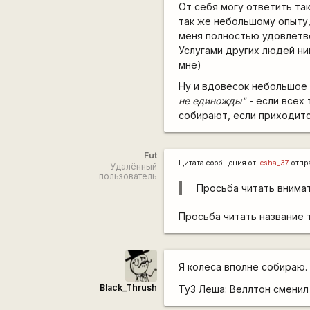
От себя могу ответить так
так же небольшому опыту,
меня полностью удовлетв
Услугами других людей ни
мне)
Ну и вдовесок небольшое
не единожды"
- если всех
собирают, если приходитс
Fut
Цитата сообщения от
lesha_37
отпр
Удалённый
пользователь
Просьба читать внимат
Просьба читать название т
Я колеса вполне собираю.
Black_Thrush
Ту3 Леша: Веллтон сменил