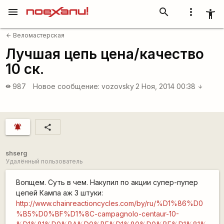
menu
search
more_vert
accessibility_new
Веломастерская
arrow_back
Лучшая цепь цена/качество
10 ск.
987
Новое сообщение:
vozovsky
2 Ноя, 2014 00:38
visibility
arrow_downward
notifications_active
share
shserg
Удалённый пользователь
Вопщем. Суть в чем. Накупил по акции супер-пупер
цепей Кампа аж 3 штуки:
http://www.chainreactioncycles.com/by/ru/%D1%86%D0
%B5%D0%BF%D1%8C-campagnolo-centaur-10-