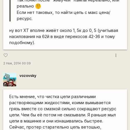
реально
:-/
Если нет таковых, то найти цепь с макс цена/
ресурс.
ну вот ХТ вполне живёт около 1, 5к до 0, 5 (учитывая
насилования на 62й в виде перекосов 42-36 и тому
подобному).
more_vert
favorite_border
2 Ноя, 2014 00:09
vozovsky
Есть мнение, что чистка цепи различными
растворяющими жидкостями, коими вымывается
грязь вместе со смазкой сильно сокращают ресурс
цепи. Чем бы её потом не смазывали. Я раньше мыл
цепи в машинке и они изнашивались быстрее.
Сейчас, протер старательно цепь ветошью,