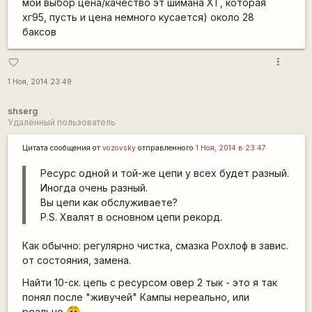
мой выбор цена/качество эт шимана ХТ, которая
хг95, пусть и цена немного кусается) около 28
баксов
more_vert
favorite_border
1 Ноя, 2014 23:49
shserg
Удалённый пользователь
Цитата сообщения от
vozovsky
отправленного
1 Ноя, 2014 в 23:47
Ресурс одной и той-же цепи у всех будет разный.
Иногда очень разный.
Вы цепи как обслуживаете?
P.S. Хвалят в основном цепи рекорд.
Как обычно: регулярно чистка, смазка Рохлоф в завис.
от состояния, замена.
Найти 10-ск. цепь с ресурсом овер 2 тык - это я так
понял после "живучей" Кампы нереально, или
реально