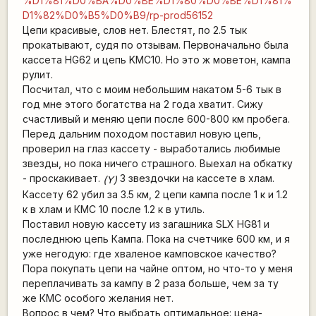
%D1%81%D0%BA%D0%BE%D1%80%D0%BE%D1%81%
D1%82%D0%B5%D0%B9/rp-prod56152
Цепи красивые, слов нет. Блестят, по 2.5 тык
прокатывают, судя по отзывам. Первоначально была
кассета HG62 и цепь KMC10. Но это ж моветон, кампа
рулит.
Посчитал, что с моим небольшим накатом 5-6 тык в
год мне этого богатства на 2 года хватит. Сижу
счастливый и меняю цепи после 600-800 км пробега.
Перед дальним походом поставил новую цепь,
проверил на глаз кассету - выработались любимые
звезды, но пока ничего страшного. Выехал на обкатку
- проскакивает.
3 звездочки на кассете в хлам.
(Y)
Кассету 62 убил за 3.5 км, 2 цепи кампа после 1 к и 1.2
к в хлам и КМС 10 после 1.2 к в утиль.
Поставил новую кассету из загашника SLX HG81 и
последнюю цепь Кампа. Пока на счетчике 600 км, и я
уже негодую: где хваленое камповское качество?
Пора покупать цепи на чайне оптом, но что-то у меня
переплачивать за кампу в 2 раза больше, чем за ту
же КМС особого желания нет.
Вопрос в чем? Что выбрать оптимальное: цена-