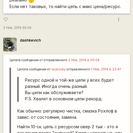
:-/
Если нет таковых, то найти цепь с макс цена/ресурс.
more_vert
favorite_border
2 Ноя, 2014 00:04
dashkevich
Цитата сообщения от
отправленного
2 Ноя, 2014 в 00:04
Цитата сообщения от
vozovsky
отправленного
1 Ноя, 2014 в 23:47
Ресурс одной и той-же цепи у всех будет
разный. Иногда очень разный.
Вы цепи как обслуживаете?
P.S. Хвалят в основном цепи рекорд.
Как обычно: регулярно чистка, смазка Рохлоф в
завис. от состояния, замена.
Найти 10-ск. цепь с ресурсом овер 2 тык - это я
так понял после "живучей" Кампы нереально, или