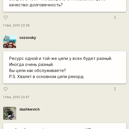
качество-долговечность?
more_vert
favorite_border
1 Ноя, 2014 23:36
vozovsky
Ресурс одной и той-же цепи у всех будет разный.
Иногда очень разный.
Вы цепи как обслуживаете?
P.S. Хвалят в основном цепи рекорд.
more_vert
favorite_border
1 Ноя, 2014 23:47
dashkevich