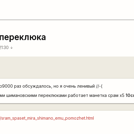
 переклюка
21:30
arrow_downward
р9000 раз обсуждалось, но я очень ленивый //-(
ими шимановскими переклюками работает манетка срам х5
10с
ron/sram_spaset_mira_shimano_emu_pomozhet.html