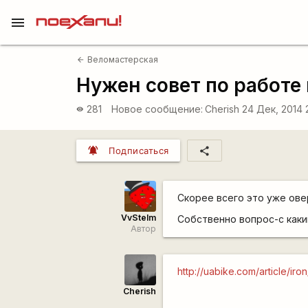
menu
Веломастерская
arrow_back
Нужен совет по работе
281
Новое сообщение:
Cherish
24 Дек, 2014 
visibility
notifications_active
share
Подписаться
Скорее всего это уже ове
VvStelm
Собственно вопрос-с как
Автор
http://uabike.com/article/i
Cherish