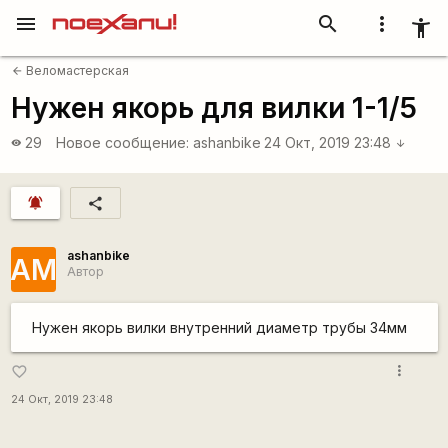
menu
search
more_vert
accessibility_new
Веломастерская
arrow_back
Нужен якорь для вилки 1-1/5
29
Новое сообщение:
ashanbike
24 Окт, 2019 23:48
visibility
arrow_downward
notifications_active
share
ashanbike
AМ
Автор
Нужен якорь вилки внутренний диаметр трубы 34мм
more_vert
favorite_border
24 Окт, 2019 23:48