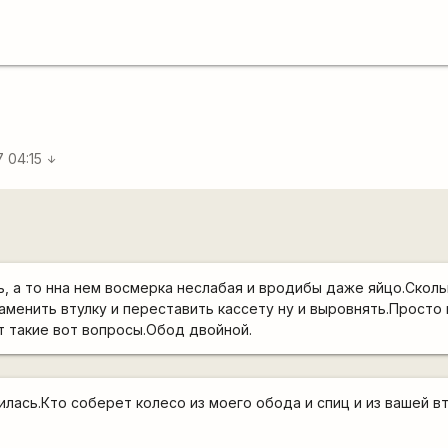
7 04:15
arrow_downward
, а то нна нем восмерка неслабая и вродибы даже яйцо.Сколь
заменить втулку и переставить кассету ну и выровнять.Просто
от такие вот вопросы.Обод двойной.
лась.Кто соберет колесо из моего обода и спиц и из вашей вт