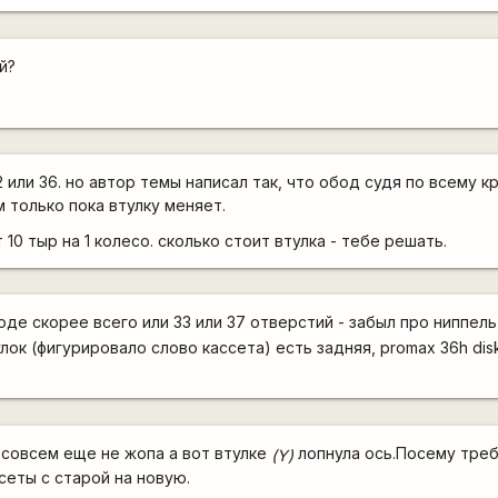
й?
 или 36. но автор темы написал так, что обод судя по всему к
м только пока втулку меняет.
 10 тыр на 1 колесо. сколько стоит втулка - тебе решать.
боде скорее всего или 33 или 37 отверстий - забыл про ниппел
улок (фигурировало слово кассета) есть задняя, promax 36h dis
 совсем еще не жопа а вот втулке
лопнула ось.Посему тре
(Y)
сеты с старой на новую.