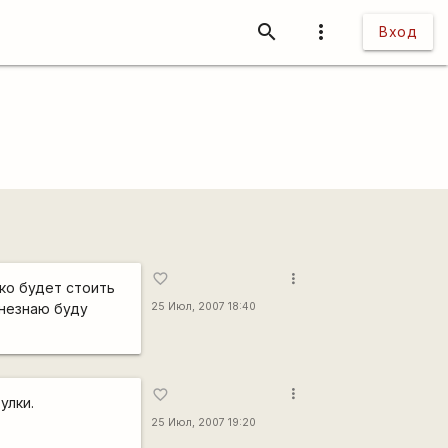
search
more_vert
Вход
more_vert
favorite_border
ко будет стоить
 незнаю буду
25 Июл, 2007 18:40
more_vert
favorite_border
улки.
25 Июл, 2007 19:20