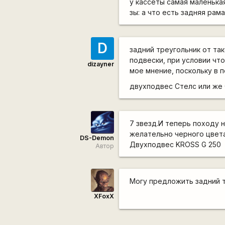
у кассеты самая маленькая
зы: а что есть задняя рам
D
задний треугольник от та
подвески, при условии чт
dizayner
мое мнение, поскольку в п
двухподвес Стелс или же
7 звезд.И теперь походу 
желательно черного цвета
DS-Demon
Двухподвес KROSS G 250
Автор
Могу предложить задний т
XFoxX