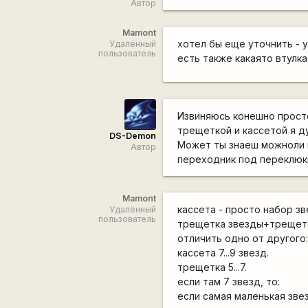
Автор
Mamont
хотел бы еще уточнить - у
Удалённый
пользователь
есть также какаято втулка
Извиняюсь конешно просто
трещеткой и кассетой я д
DS-Demon
Может ты знаеш можноли н
Автор
переходник под переклюки
Mamont
кассета - просто набор зв
Удалённый
пользователь
трещетка звезды+трещет
отличить одно от другого
кассета 7...9 звезд.
трещетка 5...7.
если там 7 звезд, то:
если самая маленькая звез