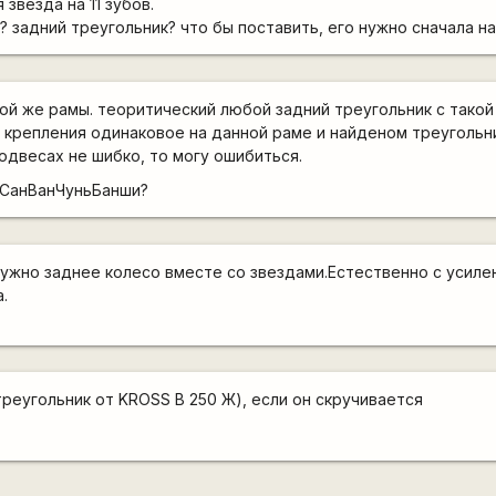
 звезда на 11 зубов.
а? задний треугольник? что бы поставить, его нужно сначала на
кой же рамы. теоритический любой задний треугольник с тако
о крепления одинаковое на данной раме и найденом треугольн
одвесах не шибко, то могу ошибиться.
 СанВанЧуньБанши?
нужно заднее колесо вместе со звездами.Естественно с усил
.
реугольник от KROSS B 250 Ж), если он скручивается