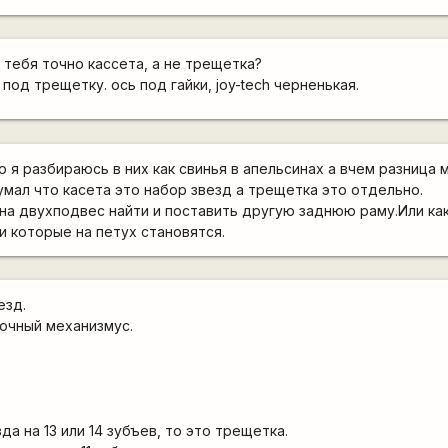
 тебя точно кассета, а не трещетка?
 под трещетку. ось под гайки, joy-tech черненькая.
 я разбираюсь в них как свинья в апельсинах а вчем разница
умал что касета это набор звезд а трещетка это отдельно.
а двухподвес найти и поставить другую заднюю раму.Или ка
 которые на петух становятся.
езд.
очный механизмус.
:
да на 13 или 14 зубъев, то это трещетка.