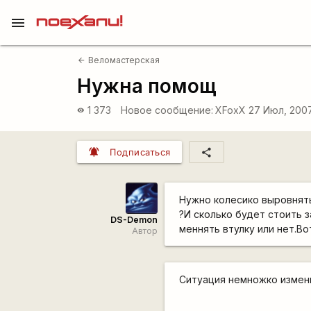
menu
Веломастерская
arrow_back
Нужна помощ
1 373
Новое сообщение:
XFoxX
27 Июл, 200
visibility
notifications_active
share
Подписаться
Нужно колесико выровнять
?И сколько будет стоить 
DS-Demon
меннять втулку или нет.В
Автор
Ситуация немножко измени