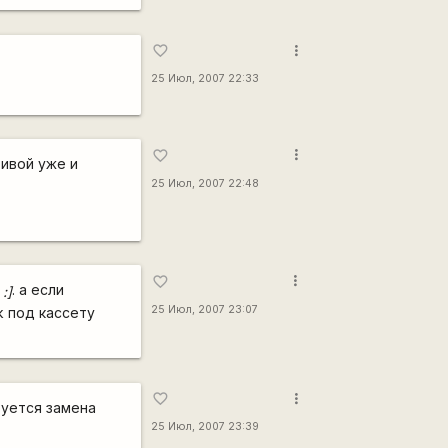
more_vert
favorite_border
25 Июл, 2007 22:33
more_vert
favorite_border
ривой уже и
25 Июл, 2007 22:48
more_vert
favorite_border
ь
. а если
:]
25 Июл, 2007 23:07
k под кассету
more_vert
favorite_border
буется замена
25 Июл, 2007 23:39