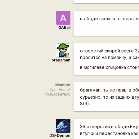
A
в ободе сколько отверсти
3ABall
отверстий скорей всего 32
просится на помойку, а са
bragaman
в могилеве спицовка стоит
Mamont
брагаман, ты не прав. в о
Удалённый
пользователь
сурьезно, то из задних вт
8(9).
36 отверстий в ободе.Ему
втулки и перестановка кас
DS-Demon