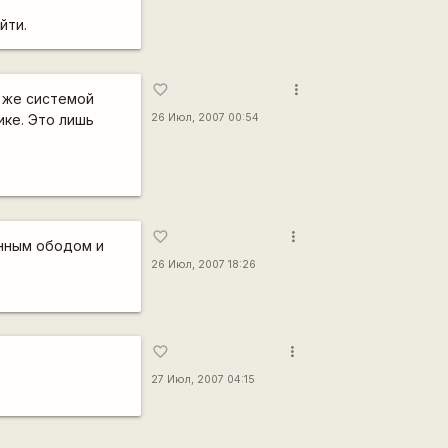
йти.
more_vert
favorite_border
й же системой
ике. Это лишь
26 Июл, 2007 00:54
more_vert
favorite_border
енным ободом и
26 Июл, 2007 18:26
more_vert
favorite_border
27 Июл, 2007 04:15