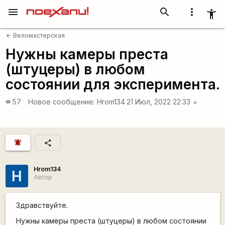
menu
search
more_vert
accessibility_new
Веломастерская
arrow_back
Нужны камеры преста
(штуцеры) в любом
состоянии для эксперимента.
57
Новое сообщение:
Hrom134
21 Июл, 2022 22:33
visibility
arrow_downward
notifications_active
share
Hrom134
H
Автор
Здравствуйте.
Нужны камеры преста (штуцеры) в любом состоянии