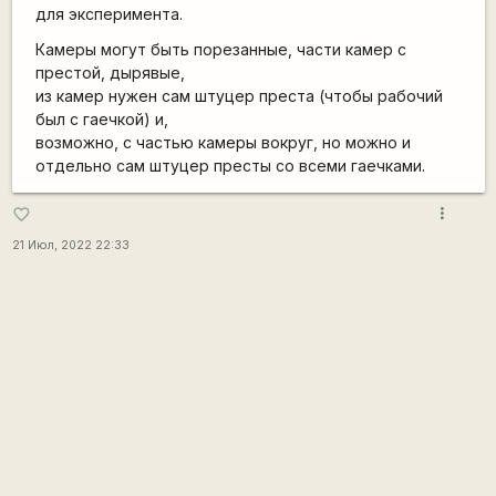
для эксперимента.
Камеры могут быть порезанные, части камер с
престой, дырявые,
из камер нужен сам штуцер преста (чтобы рабочий
был с гаечкой) и,
возможно, с частью камеры вокруг, но можно и
отдельно сам штуцер престы со всеми гаечками.
more_vert
favorite_border
21 Июл, 2022 22:33