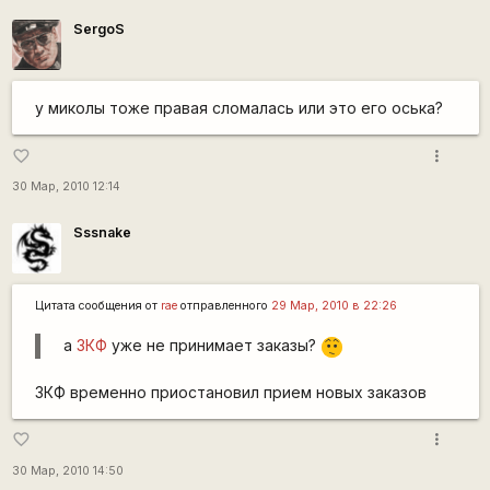
SergoS
у миколы тоже правая сломалась или это его оська?
more_vert
favorite_border
30 Мар, 2010 12:14
Sssnake
Цитата сообщения от
rae
отправленного
29 Мар, 2010 в 22:26
а
ЗКФ
уже не принимает заказы?
:-/
ЗКФ временно приостановил прием новых заказов
more_vert
favorite_border
30 Мар, 2010 14:50