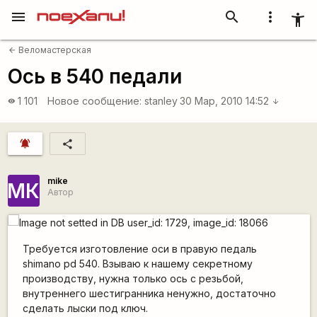
menu
search
more_vert
accessibility_new
Веломастерская
arrow_back
Ось в 540 педали
1 101
Новое сообщение:
stanley
30 Мар, 2010 14:52
visibility
arrow_downward
notifications_active
share
mike
МК
Автор
Требуется изготовление оси в правую педаль
shimano pd 540. Взываю к нашему секретному
производству, нужна только ось с резьбой,
внутреннего шестигранника ненужно, достаточно
сделать лыски под ключ.