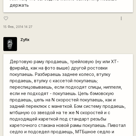
держать
more_vert
favorite_border
15 Фев, 2014 14:27
Zyfix
Дертовую раму продаешь, трейловую (ну или ХТ-
фрирайд, как на фото выше) другой ростовки
покупаешь. Разбираешь заднее колесо, втулку
продаешь, втулку с кассетой покупаешь;
переспицовываешь, если подходят спицы, ниппеля,
если не подходят - покупаешь. Цепь бэмовскую
продаешь, цепь на N скоростей покупаешь, как и
задний переклюк с манеткой. Бэм систему продаешь,
мтбшную со звездой на те же N скоростей и с
подходящей кареткой под стандарт резьбы
кареточного стакана новой рамы покупаешь. Пивотал
седло и подседел продаещь, МТБшное седло и