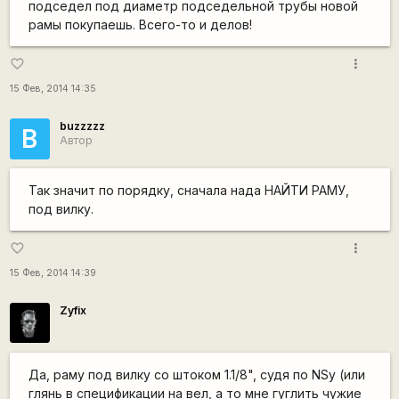
подседел под диаметр подседельной трубы новой
рамы покупаешь. Всего-то и делов!
more_vert
favorite_border
15 Фев, 2014 14:35
buzzzzz
B
Автор
Так значит по порядку, сначала нада НАЙТИ РАМУ,
под вилку.
more_vert
favorite_border
15 Фев, 2014 14:39
Zyfix
Да, раму под вилку со штоком 1.1/8", судя по NSу (или
глянь в спецификации на вел, а то мне гуглить чужие