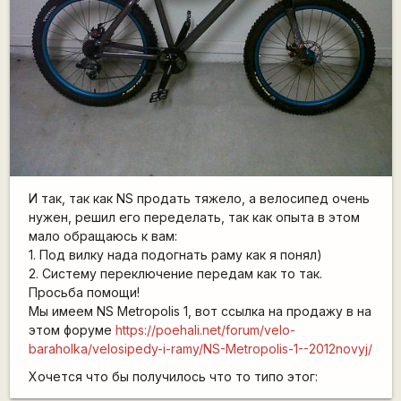
И так, так как NS продать тяжело, а велосипед очень
нужен, решил его переделать, так как опыта в этом
мало обращаюсь к вам:
1. Под вилку нада подогнать раму как я понял)
2. Систему переключение передам как то так.
Просьба помощи!
Мы имеем NS Metropolis 1, вот ссылка на продажу в на
этом форуме
https://poehali.net/forum/velo-
baraholka/velosipedy-i-ramy/NS-Metropolis-1--2012novyj/
Хочется что бы получилось что то типо этог: