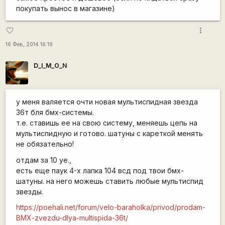
покупать вынос в магазине)
more_vert
favorite_border
16 Фев, 2014 16:19
D_I_M_O_N
у меня валяется очти новая мультиспидная звезда
36т бля бмх-системы.
т.е. ставишь ее на свою систему, меняешь цепь на
мультиспидную и готово. шатуны с кареткой менять
не обязательно!
отдам за 10 уе.,
есть еще паук 4-х лапка 104 всд под твои бмх-
шатуны. на него можешь ставить любые мультиспид
звезды.
https://poehali.net/forum/velo-baraholka/privod/prodam-
BMX-zvezdu-dlya-multispida-36t/