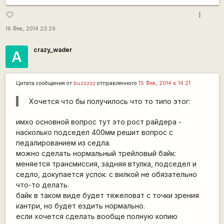
more_vert
favorite_border
16 Фев, 2014 23:29
crazy_wader
А
Цитата сообщения от
buzzzzz
отправленного
15 Фев, 2014 в 14:21
Хочется что бы получилось что то типо этог:
имхо основной вопрос тут это рост райдера -
насколько подседел 400мм решит вопрос с
педалированием из седла.
можно сделать нормальный трейловый байк:
меняется трансмиссия, задняя втулка, подседел и
седло, докупается успок. с вилкой не обязательно
что-то делать.
байк в таком виде будет тяжеловат с точки зрения
кантри, но будет ездить нормально.
если хочется сделать вообще полную копию