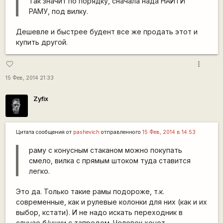
Так значит по порядку, сначала нада НАЙТИ
РАМУ, под вилку.
Дешевле и быстрее будент все же продать этот и
купить другой.
more_vert
favorite_border
15 Фев, 2014 21:33
Zyfix
Цитата сообщения от
pashevich
отправленного
15 Фев, 2014 в 14:53
раму с конусным стаканом можно покупать
смело, вилка с прямым штоком туда ставится
легко.
Это да. Только такие рамы подороже, т.к.
современные, как и рулевые колонки для них (как и их
выбор, кстати). И не надо искать переходник в
случае б/ушки с тапредом. Человек хочет