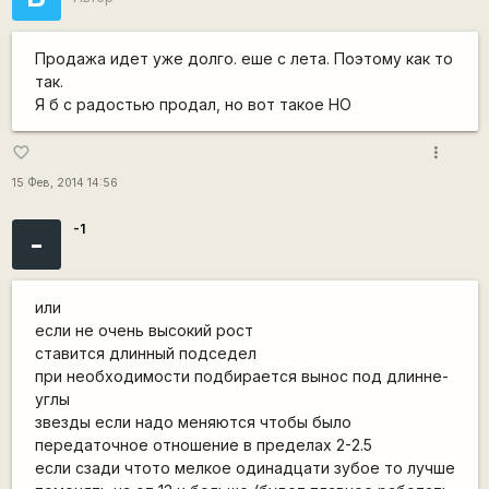
Продажа идет уже долго. еше с лета. Поэтому как то
так.
Я б с радостью продал, но вот такое НО
more_vert
favorite_border
15 Фев, 2014 14:56
-1
-
или
если не очень высокий рост
ставится длинный подседел
при необходимости подбирается вынос под длинне-
углы
звезды если надо меняются чтобы было
передаточное отношение в пределах 2-2.5
если сзади чтото мелкое одинадцати зубое то лучше