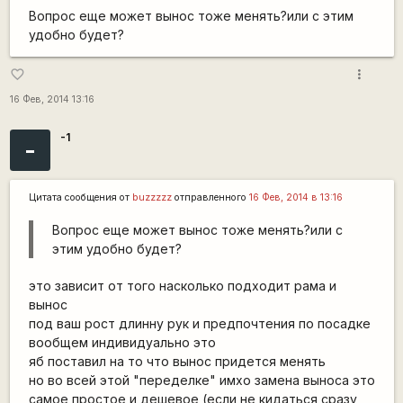
Вопрос еще может вынос тоже менять?или с этим
удобно будет?
more_vert
favorite_border
16 Фев, 2014 13:16
-1
-
Цитата сообщения от
buzzzzz
отправленного
16 Фев, 2014 в 13:16
Вопрос еще может вынос тоже менять?или с
этим удобно будет?
это зависит от того насколько подходит рама и
вынос
под ваш рост длинну рук и предпочтения по посадке
вообщем индивидуально это
яб поставил на то что вынос придется менять
но во всей этой "переделке" имхо замена выноса это
самое простое и дешевое (если не кидаться сразу