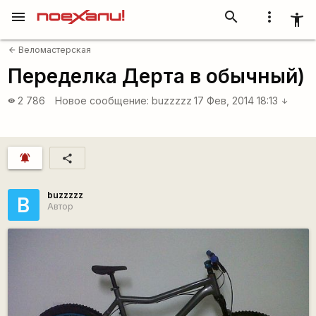
menu
search
more_vert
accessibility_new
Веломастерская
arrow_back
Переделка Дерта в обычный)
2 786
Новое сообщение:
buzzzzz
17 Фев, 2014 18:13
visibility
arrow_downward
notifications_active
share
buzzzzz
B
Автор