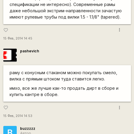
спецификации не интересно). Современные рамы
даже небольшой экстрим-направленности зачастую
имеют рулевые трубы под вилки 1.5 - 1.1/8" (tapered).
more_vert
favorite_border
15 Фев, 2014 14:45
pashevich
раму с конусным стаканом можно покупать смело,
вилка с прямым штоком туда ставится легко.
имхо, все же лучше как-то продать дирт в сборе и
купить кантре в сборе.
more_vert
favorite_border
15 Фев, 2014 14:53
buzzzzz
B
Автор