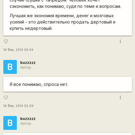
сэкономить, как понимаю, судя по теме и вопросам.
Лучшая же экономия времени, денег и мозговых
усилий - это действительно продать дертовый и
купить недертовый.
more_vert
favorite_border
16 Фев, 2014 00:04
buzzzzz
B
Автор
Я все понимаю, спроса нет.
more_vert
favorite_border
16 Фев, 2014 02:09
buzzzzz
B
Автор