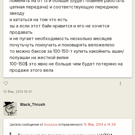
поменять на от 13 и больше (будет плавнее работать
цепная передача) и соответствующую переднюю
звезду
и кататься на том что есть
зы а если этот байк нравится и его не хочется
продавать
и не пугает необходимость несколько месяцев
почутьчуть поизучать и поковырять веложелезо
то можно баксов за 100-150-т купить какойнить ашан/
полуашан на жесткой вилке
100-150$ это явно не больше чем будет потеряно на
продаже этого вела
more_vert
favorite_border
15 Фев, 2014 16:01
Black_Thrush
Цитата сообщения от
buzzzzz
отправленного
15 Фев, 2014 в 14:39