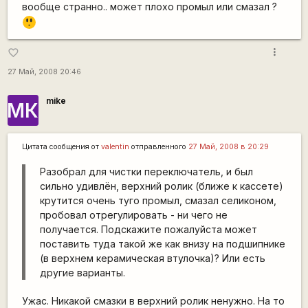
вообще странно.. может плохо промыл или смазал ?
=8
O
more_vert
favorite_border
27 Май, 2008 20:46
mike
МК
Цитата сообщения от
valentin
отправленного
27 Май, 2008 в 20:29
Разобрал для чистки переключатель, и был
сильно удивлён, верхний ролик (ближе к кассете)
крутится очень туго промыл, смазал селиконом,
пробовал отрегулировать - ни чего не
получается. Подскажите пожалуйста может
поставить туда такой же как внизу на подшипнике
(в верхнем керамическая втулочка)? Или есть
другие варианты.
Ужас. Никакой смазки в верхний ролик ненужно. На то