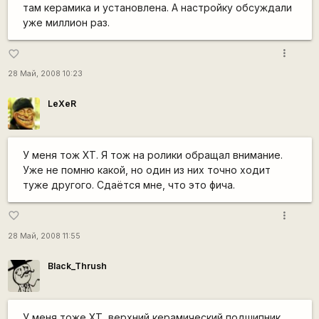
там керамика и установлена. А настройку обсуждали
уже миллион раз.
more_vert
favorite_border
28 Май, 2008 10:23
LeXeR
У меня тож XT. Я тож на ролики обращал внимание.
Уже не помню какой, но один из них точно ходит
туже другого. Сдаётся мне, что это фича.
more_vert
favorite_border
28 Май, 2008 11:55
Black_Thrush
У меня тоже ХТ, верхний керамический подшипник