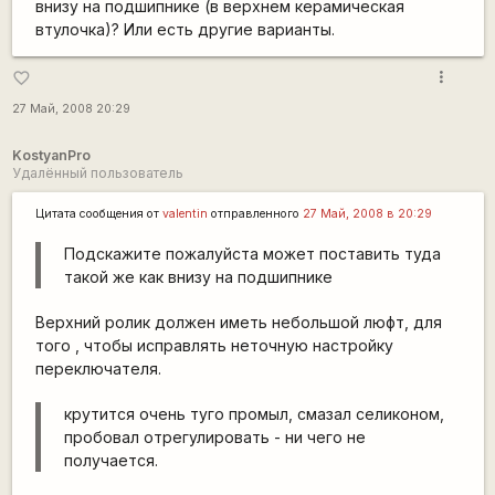
внизу на подшипнике (в верхнем керамическая
втулочка)? Или есть другие варианты.
more_vert
favorite_border
27 Май, 2008 20:29
KostyanPro
Удалённый пользователь
Цитата сообщения от
valentin
отправленного
27 Май, 2008 в 20:29
Подскажите пожалуйста может поставить туда
такой же как внизу на подшипнике
Верхний ролик должен иметь небольшой люфт, для
того , чтобы исправлять неточную настройку
переключателя.
крутится очень туго промыл, смазал селиконом,
пробовал отрегулировать - ни чего не
получается.