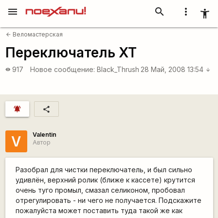
menu
search
more_vert
accessibility_new
Веломастерская
arrow_back
Переключатель XT
917
Новое сообщение:
Black_Thrush
28 Май, 2008 13:54
visibility
arrow_downward
notifications_active
share
Valentin
V
Автор
Разобрал для чистки переключатель, и был сильно
удивлён, верхний ролик (ближе к кассете) крутится
очень туго промыл, смазал селиконом, пробовал
отрегулировать - ни чего не получается. Подскажите
пожалуйста может поставить туда такой же как