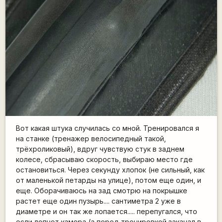
Вот какая штука случилась со мной. Тренировался я
на станке (тренажер велосипедный такой,
трёхроликовый), вдруг чувствую стук в заднем
колесе, сбрасываю скорость, выбираю место где
остановиться. Через секунду хлопок (не сильный, как
от маленькой петарды на улице), потом еще один, и
еще. Оборачиваюсь на зад смотрю на покрышке
растет еще один пузырь.... сантиметра 2 уже в
диаметре и он так же лопается..... перепугался, что
если лопнет камера (а перед тренировкой закачал в