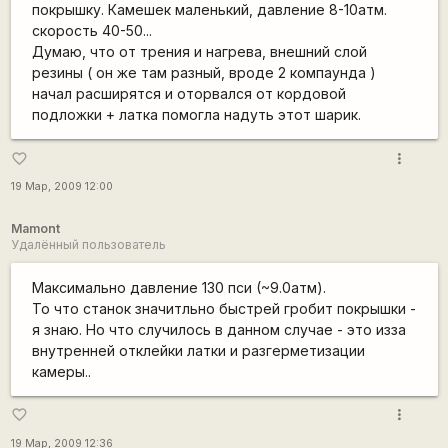
покрышку. Камешек маленький, давление 8-10атм.
скорость 40-50...
Думаю, что от трения и нагрева, внешний слой
резины ( он же там разный, вроде 2 компаунда )
начал расширятся и оторвался от кордовой
подложки + латка помогла надуть этот шарик.
more_vert
favorite_border
19 Мар, 2009 12:00
Mamont
Удалённый пользователь
Максимально давление 130 пси (~9.0атм).
То что станок значитльно быстрей гробит покрышки -
я знаю. Но что случилось в данном случае - это изза
внутренней отклейки латки и разгерметизации
камеры..
more_vert
favorite_border
19 Мар, 2009 12:36