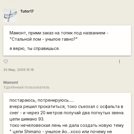
Tutor17
Мамонт, прими заказ на топик под названием -
"Стальной лом - унылое гавно?"
я верю, ты справишься.
more_vert
favorite_border
20 Мар, 2009 16:18
Mamont
Удалённый пользователь
постараюсь, потренируюсь......
вчера решил прокатиться, токо съезхал с осфальта в
снег - и через 20 метров получай два погнутых звена
цепи шимано 93.
токо нечеловеская лень не дала создать новую тему
" цепи Shimano - унылое йо....хохо или почему не