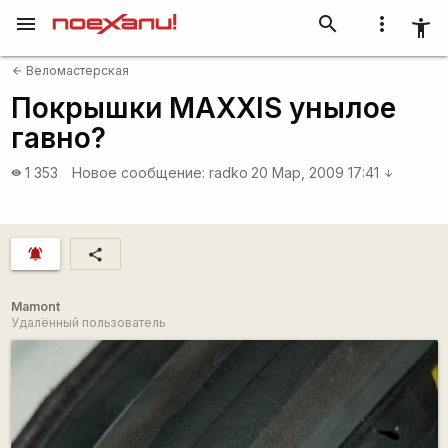
menu
search
more_vert
accessibility_new
Веломастерская
arrow_back
Покрышки MAXXIS унылое
гавно?
1 353
Новое сообщение:
radko
20 Мар, 2009 17:41
visibility
arrow_downward
notifications_active
share
Mamont
Удалённый пользователь