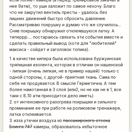
нее 9атм), то уши заложит по самое нехочу. Благо
что не закрутил вентиль престы - удалось без
лишних движений быстро сбросить давление.
Рассматриваю покрушку и думаю что же случилось...
Сняв покрышку обнаружил отклеявшуюся латку. А
теперрр..... постараюсь связать эти события вместе и
сделать правильный вывод (хотя для "любителей"
максиса - сойдет и заголовок топика).
1. в качестве кипера была использована буржуинская
тряпишная изолента, которая в отличии он нашенской
- липкая (очень липкая, не в пример нашей) только с
одной стороны, с другой- приятная ткань. Сама по
себе не продувается. В смысле Герметична. А тем
более намотанная в 3 слоя (или2, но не как не в 1, все
таки с 8..10 атм приходится дело иметь)
2. от интенсивного разогрева покрышки и сильного
проминания ее при работе на роликовом тренажере,
латка отклеивается.
3. изза утечки воздуха из
пассажирского отсека
Боинга 747
камеры, образовалось избыточное