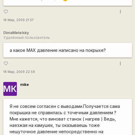
more_vert
favorite_border
18 Мар, 2009 21:57
DimaMetelsky
Удалённый пользователь
а какое МАХ давление написано на покрыхе?
more_vert
favorite_border
18 Мар, 2009 22:59
mike
МК
Я не совсем согласен с выводами.Получается сама
покрышка не справилась с точечным давлением ?
Мне кажется, что виноват станок ( нагрев ) Ведь,
наезжая на камушек, ты оказываешь тоже
нешуточное давление непосредственно на