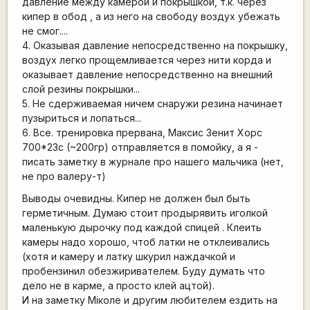
давление между камерой и покрышкой, т.к. через
кипер в обод , а из него на свободу воздух убежать
не смог....
4. Оказывая давление непосредственно на покрышку,
воздух легко прощемливается через нити корда и
оказывает давление непосредственно на внешний
слой резины покрышки...
5. Не сдерживаемая ничем снаружи резина начинает
пузыриться и лопаться...
6. Все. тренировка прервана, Максис Зенит Хорс
700*23с (~200гр) отправляется в помойку, а я -
писать заметку в журнале про нашего мальчика (нет,
не про валеру-т)
Выводы очевидны. Кипер не должен был быть
герметичным. Думаю стоит продырявить иголкой
маленькую дырочку под каждой спицей . Клеить
камеры надо хорошо, чтоб латки не отклеивались
(хотя и камеру и латку шкурил наждачкой и
пробензинил обезжиривателем. Буду думать что
дело не в карме, а просто клей ацтой).
И на заметку Мiколе и другим любителем ездить на