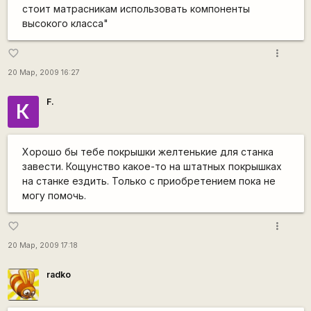
стоит матрасникам использовать компоненты
высокого класса"
more_vert
favorite_border
20 Мар, 2009 16:27
F.
К
Хорошо бы тебе покрышки желтенькие для станка
завести. Кощунство какое-то на штатных покрышках
на станке ездить. Только с приобретением пока не
могу помочь.
more_vert
favorite_border
20 Мар, 2009 17:18
radko