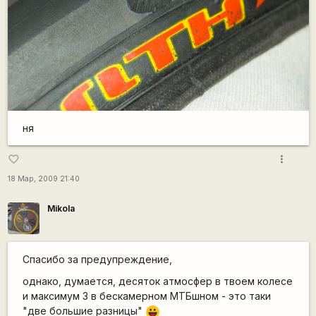
ня
more_vert
favorite_border
18 Мар, 2009 21:40
Mikola
Спасибо за предупреждение,
однако, думается, десяток атмосфер в твоем колесе
и максимум 3 в бескамерном МТБшном - это таки
"две большие разницы"
|-))