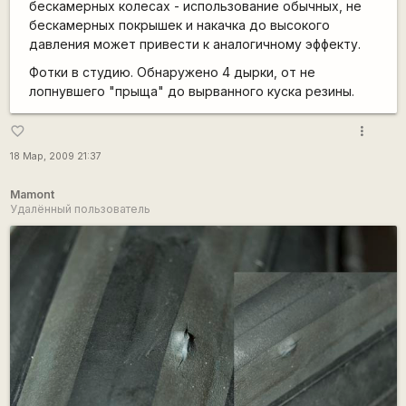
бескамерных колесах - использование обычных, не
бескамерных покрышек и накачка до высокого
давления может привести к аналогичному эффекту.
Фотки в студию. Обнаружено 4 дырки, от не
лопнувшего "прыща" до вырванного куска резины.
more_vert
favorite_border
18 Мар, 2009 21:37
Mamont
Удалённый пользователь