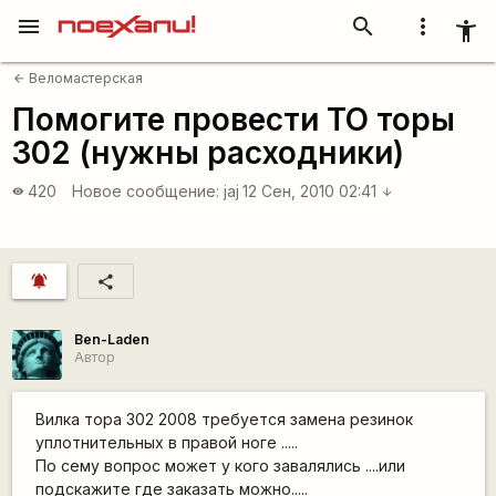
menu
search
more_vert
accessibility_new
Веломастерская
arrow_back
Помогите провести ТО торы
302 (нужны расходники)
420
Новое сообщение:
jaj
12 Сен, 2010 02:41
visibility
arrow_downward
notifications_active
share
Ben-Laden
Автор
Вилка тора 302 2008 требуется замена резинок
уплотнительных в правой ноге .....
По сему вопрос может у кого завалялись ....или
подскажите где заказать можно.....