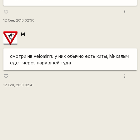
more_vert
favorite_border
12 Сен, 2010 02:30
jaj
смотри нв velomir.ru у них обычно есть киты, Михалыч
едет через пару дней туда
more_vert
favorite_border
12 Сен, 2010 02:41