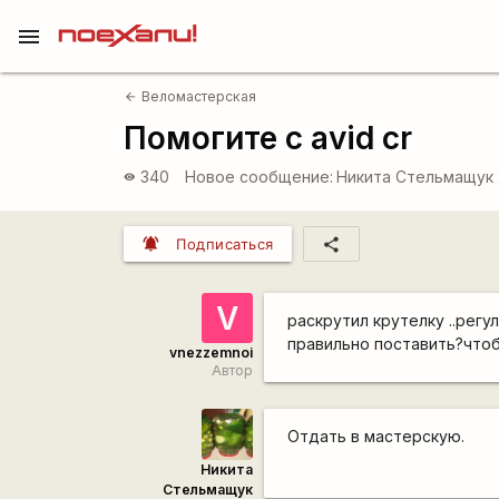
menu
Веломастерская
arrow_back
Помогите с avid cr
340
Новое сообщение:
Никита Стельмащук
visibility
notifications_active
share
Подписаться
V
раскрутил крутелку ..регул
правильно поставить?чтоб
vnezzemnoi
Автор
Отдать в мастерскую.
Никита
Стельмащук