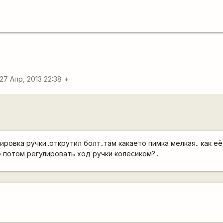
27 Апр, 2013 22:38
arrow_downward
ировка ручки..открутил болт..там какаето пимка мелкая.. как е
 потом регулировать ход ручки колесиком?..