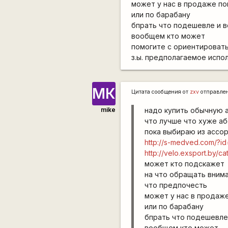
может у нас в продаже по
или по барабану
бпрать что подешевле и в
вообщем кто может
помогите с ориентировать
з.ы. предполагаемое испо
МК
Цитата сообщения от
zxv
отправле
mike
надо купить обычную 
что лучше что хуже а
пока выбираю из ассо
http://s-medved.com/?i
http://velo.exsport.by/c
может кто подскажет
на что обращать вним
что предпочесть
может у нас в продаже
или по барабану
бпрать что подешевле
вообщем кто может