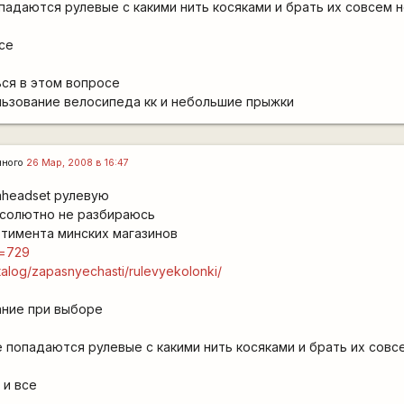
падаются рулевые с какими нить косяками и брать их совсем 
се
ся в этом вопросе
льзование велосипеда кк и небольшие прыжки
нного
26 Мар, 2008 в 16:47
aheadset рулевую
бсолютно не разбираюсь
ртимента минских магазинов
d=729
atalog/zapasnyechasti/rulevyekolonki/
ание при выборе
 попадаются рулевые с какими нить косяками и брать их совс
 и все