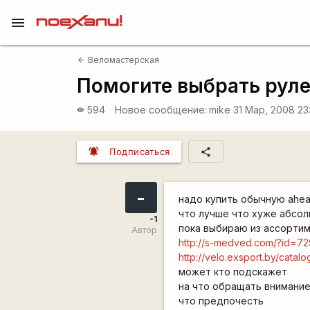
menu
Веломастерская
arrow_back
Помогите выбрать рул
594
Новое сообщение:
mike
31 Мар, 2008 23
visibility
notifications_active
share
Подписаться
-
надо купить обычную ahe
что лучше что хуже абсо
-1
пока выбираю из ассортим
Автор
http://s-medved.com/?id=72
http://velo.exsport.by/catal
может кто подскажет
на что обращать внимани
что предпочесть