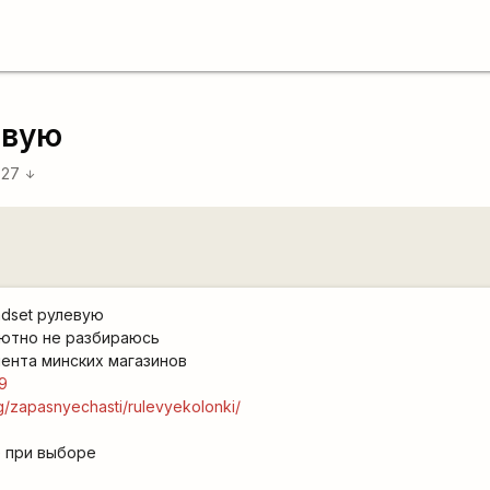
евую
:27
arrow_downward
adset рулевую
лютно не разбираюсь
ента минских магазинов
9
og/zapasnyechasti/rulevyekolonki/
е при выборе