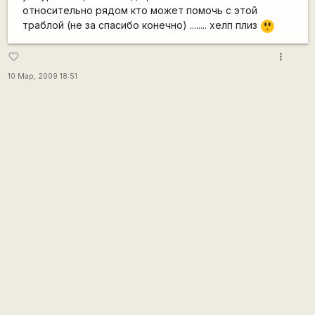
относительно рядом кто может помочь с этой
=8
траблой (не за спасибо конечно) ........ хелп плиз
O
more_vert
favorite_border
10 Мар, 2009 18:51