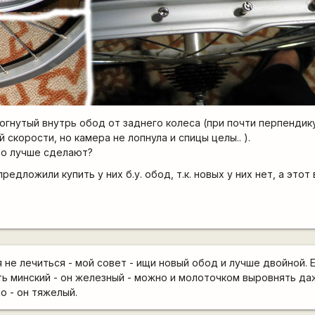
огнутый внутрь обод от заднего колеса (при почти перпендик
 скорости, но камера не лопнула и спицы целы.. ).
то лучше сделают?
предложили купить у них б.у. обод, т.к. новых у них нет, а это
не лечиться - мой совет - ищи новый обод и лучше двойной. 
ь минский - он железный - можно и молоточком выровнять даж
о - он тяжелый.