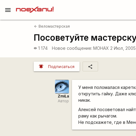
menu
Веломастерская
arrow_back
Посоветуйте мастерск
1 174
Новое сообщение:
MOHAX
2 Июл, 2005
visibility
notifications_active
share
Подписаться
У меня поломалася каретка
открутить гайку. Даже клю
ZmiLa
никак.
Автор
Алексей посоветовал найти
раму как рычагом.
Не подскажете, где в Ме