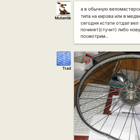
а в обычную веломастерс
типа на кирова или в мед
Mutantik
сегодня кстати отдал вел 
починят(стучит) либо нову
посмотрим...
Trad