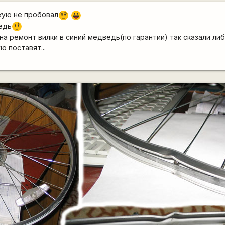
кую не пробовал
???
|-))
ведь
???
на ремонт вилки в синий медведь(по гарантии) так сказали ли
ю поставят...