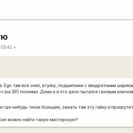
ую
 03:42
arrow_downward
. Ego там всё снял, втулку, подшипники с квадратными шарика
ч (на 35!) поломал. Дома и я это дело пытался газовым ключом
 где-нибудь тиски большие, зажать там эту гайку и прокрутит
нске можно найти такую мастерскую?