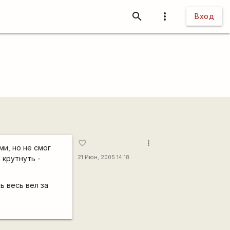
search
more_vert
Вход
more_vert
favorite_border
ми, но не смог
 крутнуть -
21 Июн, 2005 14:18
ь весь вел за