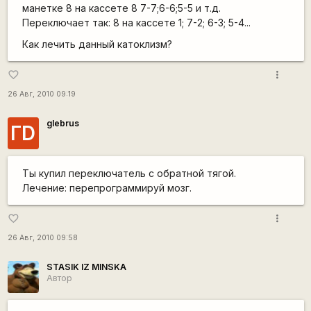
манетке 8 на кассете 8 7-7;6-6;5-5 и т.д.
Переключает так: 8 на кассете 1; 7-2; 6-3; 5-4...
Как лечить данный катоклизм?
more_vert
favorite_border
26 Авг, 2010 09:19
glebrus
ГD
Ты купил переключатель с обратной тягой.
Лечение: перепрограммируй мозг.
more_vert
favorite_border
26 Авг, 2010 09:58
STASIK IZ MINSKA
Автор