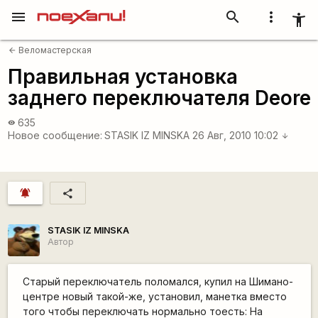
menu
search
more_vert
accessibility_new
Веломастерская
arrow_back
Правильная установка
заднего переключателя Deore
635
visibility
Новое сообщение:
STASIK IZ MINSKA
26 Авг, 2010 10:02
arrow_downward
notifications_active
share
STASIK IZ MINSKA
Автор
Старый переключатель поломался, купил на Шимано-
центре новый такой-же, установил, манетка вместо
того чтобы переключать нормально тоесть: На