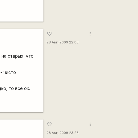
more_vert
favorite_border
28 Авг, 2009 22:03
 на старых, что
 - чисто
ко, то все ок.
more_vert
favorite_border
28 Авг, 2009 23:23