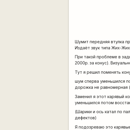
Шумит передняя втулка пр
Издаёт звук типа Жих-Жих
При такой проблеме в зад
2000р. за конус). Визуаль
Тут я решил поменять кону
шум сперва уменьшился по
дорожка не равномерная (
Заменил я этот карявый ко
уменьшился потом восста
(Шарики и ось катал по па
дефектов)
Я подозреваю это карявы