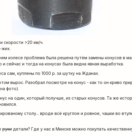
и скорости >20 км/ч.
-жих.
нем колесе проблема была решена путём замены конусов в ма
но и сейчас и тогда на конусах была видна явная выработка.
са сам, куплены по 1000 р. за шутку на Жданах.
том вырос. Разобрал посмотре на конус - как то он криво пр
на фото).
нус на один, который получше, из старых конусов. Та же исто
новился.
лированому столу... вроде всё круглое и ровное, чашки во вту
е
руки
детали? Где у нас в Минске можно покупать качествен