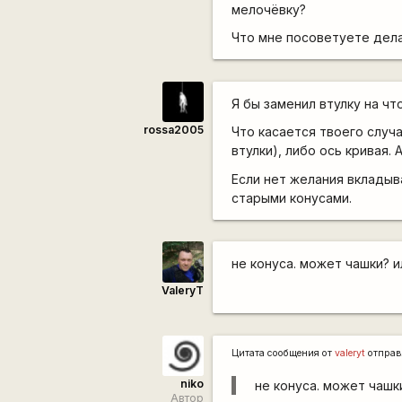
мелочёвку?
Что мне посоветуете дел
Я бы заменил втулку на чт
rossa2005
Что касается твоего случа
втулки), либо ось кривая. 
Если нет желания вкладыва
старыми конусами.
не конуса. может чашки? и
ValeryT
Цитата сообщения от
valeryt
отправ
niko
не конуса. может чашк
Автор