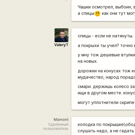
Чашки осмотрел, выбоин, 
а спицы
как они тут мог
???
спицы - если не натянуты.
ValeryT
а покрыхи ты учел? точно 
у мну тож дешевые втулки 
на новых.
дорожки на конусах тож ко
мудачество, народ порадо
смари. держишь колесо за 
ищи в другом месте. конус
могут уплотнители скрипет
Mamont
колодка по покрышке\обод
Удалённый
пользователь
слушать надо, а не гадат