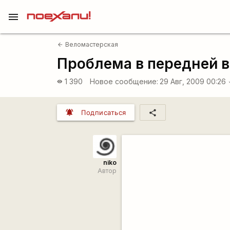
menu
Веломастерская
arrow_back
Проблема в передней в
1 390
Новое сообщение:
29 Авг, 2009 00:26
visibility
arro
notifications_active
share
Подписаться
niko
Автор