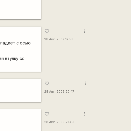
more_vert
favorite_border
28 Авг, 2009 17:58
овпадает с осью
ей втулку со
more_vert
favorite_border
28 Авг, 2009 20:47
more_vert
favorite_border
28 Авг, 2009 21:43