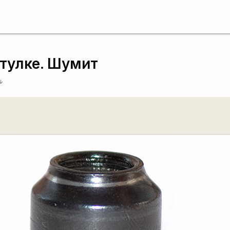
тулке. Шумит
w_downward