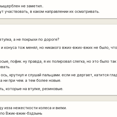
выщерблен не заметил..
ут участвовать, в каком направлении их осматривать.
втулка, а не покрыхи по дороге?
и конуса тож менял, но никакого вжих-вжих-вжих не было, что
сые, пофик. ну правда, я их полировал слегка, но это было так
вать.
ось, крутнул и слушай пальцами. если не дергает, катится глад
а ни при чем. а тем более новые.
ь, которые на втулке, резиновые.
у изза нежесткости колеса и вилки.
ь по Вжик-вжик-бздзынь