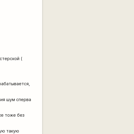
стерской (
ирабатывается,
рия шум сперва
лке тоже без
ную такую