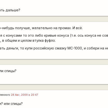
ать дальше?
о-нибудь получше, желательно на промах. И всё.
я с конусами то это либо кривые конуса (т.е. ось конуса не с
А, в общем и целом втулка фуфло.
ть деньги, то купи российскую смазку МС-1000, и собери на н
ли спицы?
ленного
28 Авг, 2009 в 20:47
и? или спицы?