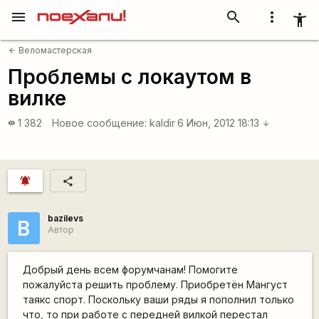
menu
search
more_vert
accessibility_new
Веломастерская
arrow_back
Проблемы с локаутом в
вилке
1 382
Новое сообщение:
kaldir
6 Июн, 2012 18:13
visibility
arrow_downward
notifications_active
share
bazilevs
B
Автор
Добрый день всем форумчанам! Помогите
пожалуйста решить проблему. Приобретён Мангуст
таякс спорт. Поскольку ваши ряды я пополнил только
что, то при работе с передней вилкой перестал