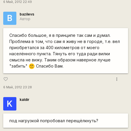
6 Май, 2012 22:49
bazilevs
B
Автор
Спасибо большое, я в принципе так сам и думал.
Проблема в том, что сам я живу не в городе, т.е. вел
приобретался за 400 километров от моего
населённого пункта. Тянуть его туда ради вилки
смысла не вижу. Таким образом наверное лучше
"забить"
Спасибо Вам.
:'(
more_vert
favorite_border
6 Май, 2012 23:28
kaldir
K
под нагрузкой попробовал перещёлкнуть?