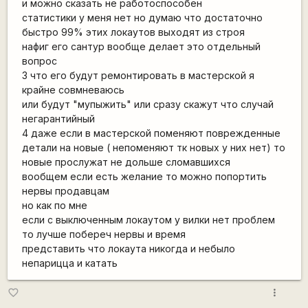
и можно сказать не работоспособен
статистики у меня нет но думаю что достаточно
быстро 99% этих локаутов выходят из строя
нафиг его сантур вообще делает это отдельный
вопрос
3 что его будут ремонтировать в мастерской я
крайне совмневаюсь
или будут "мупыжить" или сразу скажут что случай
негарантийный
4 даже если в мастерской поменяют поврежденные
детали на новые ( непоменяют тк новых у них нет) то
новые прослужат не дольше сломавшихся
вообщем если есть желание то можно попортить
нервы продавцам
но как по мне
если с выключенным локаутом у вилки нет проблем
то лучше побереч нервы и время
представить что локаута никогда и небыло
непарицца и катать
more_vert
favorite_border