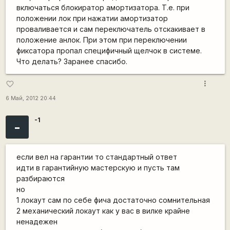
включаться блокиратор амортизатора. Т.е. при
положении лок при нажатии амортизатор
проваливается и сам переключатель отскакивает в
положение анлок. При этом при переключении
фиксатора пропал специфичный щелчок в системе.
Что делать? Заранее спасибо.
more_vert
favorite_border
6 Май, 2012 20:44
-1
-
если вел на гарантии то стандартный ответ
идти в гарантийную мастерскую и пусть там
разбираются
но
1 локаут сам по себе фича достаточно сомнительная
2 механический локаут как у вас в вилке крайне
ненадежен