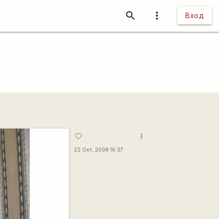
search
more_vert
Вход
more_vert
favorite_border
22 Окт, 2008 16:37