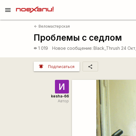
menu
Веломастерская
arrow_back
Проблемы с седлом
1 019
Новое сообщение:
Black_Thrush
24 Окт
visibility
notifications_active
share
Подписаться
И
kesha-66
Автор