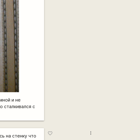
мной и не
о сталкивался с
more_vert
favorite_border
сь на стенку что