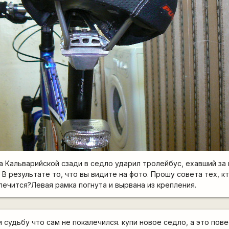
а Кальварийской сзади в седло ударил тролейбус, ехавший за 
 результате то, что вы видите на фото. Прошу совета тех, кт
лечится?Левая рамка погнута и вырвана из крепления.
 судьбу что сам не покалечился. купи новое седло, а это пове