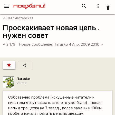
menu
search
more_vert
accessibility_new
Веломастерская
arrow_back
Проскакивает новая цепь .
нужен совет
2 179
Новое сообщение:
Tarasko
4 Апр, 2009 23:10
visibility
arrow_downward
notifications_active
share
Tarasko
Автор
Собственно проблема (искушенные читатели и
писатели могут сказать што ето уже было) - новая
цепь и трещетка на 7 звезд , после замены и 100км
пробега начала прыгать цепь по звездам