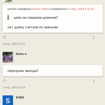
Цитата сообщения от
as3\, 14rant
отправленного
3 Апр, 2009 в 12:32
цепь не слишком длинная?
нет длину считали по звеньям
more_vert
favorite_border
3 Апр, 2009 12:35
Guns-c
передние звезды?
more_vert
favorite_border
3 Апр, 2009 12:54
SVAN
S