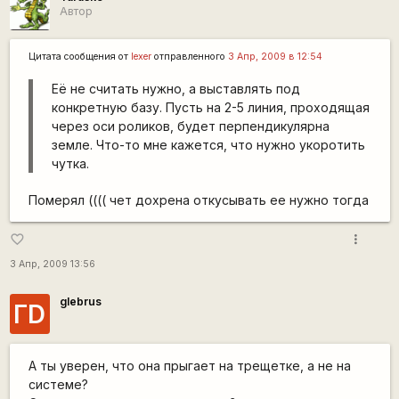
Автор
Цитата сообщения от
lexer
отправленного
3 Апр, 2009 в 12:54
Её не считать нужно, а выставлять под
конкретную базу. Пусть на 2-5 линия, проходящая
через оси роликов, будет перпендикулярна
земле. Что-то мне кажется, что нужно укоротить
чутка.
Померял (((( чет дохрена откусывать ее нужно тогда
more_vert
favorite_border
3 Апр, 2009 13:56
glebrus
ГD
А ты уверен, что она прыгает на трещетке, а не на
системе?