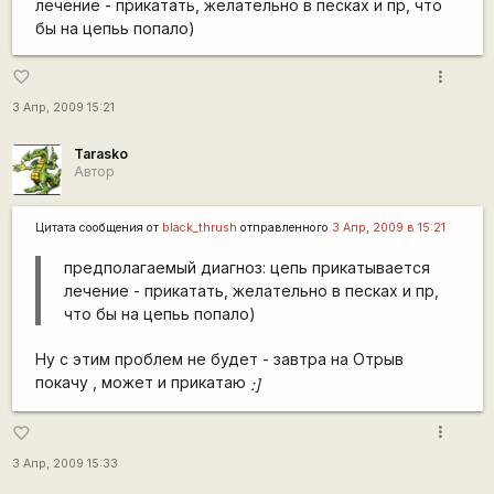
лечение - прикатать, желательно в песках и пр, что
бы на цепьь попало)
more_vert
favorite_border
3 Апр, 2009 15:21
Tarasko
Автор
Цитата сообщения от
black_thrush
отправленного
3 Апр, 2009 в 15:21
предполагаемый диагноз: цепь прикатывается
лечение - прикатать, желательно в песках и пр,
что бы на цепьь попало)
Ну с этим проблем не будет - завтра на Отрыв
покачу , может и прикатаю
:]
more_vert
favorite_border
3 Апр, 2009 15:33