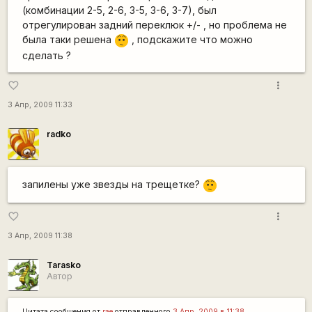
(комбинации 2-5, 2-6, 3-5, 3-6, 3-7), был
отрегулирован задний переклюк +/- , но проблема не
была таки решена
, подскажите что можно
:-/
сделать ?
more_vert
favorite_border
3 Апр, 2009 11:33
radko
запилены уже звезды на трещетке?
:-/
more_vert
favorite_border
3 Апр, 2009 11:38
Tarasko
Автор
Цитата сообщения от
rae
отправленного
3 Апр, 2009 в 11:38