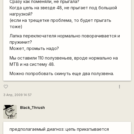
Сразу как поменяли, не прыгала?
Когда цепь на звезде 48, не прыгает под большой
нагрузкой?
(если на трещетке проблема, то будет прыгать
тоже)
Лапка переключателя нормально поворачивается и
пружинит?
Может, промыть надо?
Мы оставили 110 полузвеньев, вроде нормально на
MTB и на систему 48.
Можно попробовать скинуть еще два полузвена.
more_vert
favorite_border
3 Апр, 2009 14:57
Black_Thrush
предполагаемый диагноз: цепь прикатывается