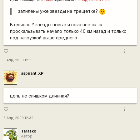
запилены уже звезды на трещетке?
:-/
В смысле ? звезды новые и пока все ок тк
проскальзывать начало только 40 км назад и только
под нагрузкой выше среднего
more_vert
favorite_border
3 Апр, 2009 12:11
aspirant_XP
цепь не слишком длинная?
more_vert
favorite_border
3 Апр, 2009 12:32
Tarasko
Автор