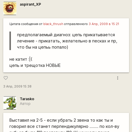
aspirant_XP
Цитата сообщения от
black_thrush
отправленного
3 Апр, 2009 в 15:21
предполагаемый диагноз: цепь прикатывается
лечение - прикатать, желательно в песках и пр,
что бы на цепьь попало)
не катит :|(
цепь и трещотка НОВЫЕ
more_vert
favorite_border
3 Апр, 2009 15:38
Tarasko
Автор
Выставил на 2-5 - если убрать 2 звена то как ты и
говорил все станет перпендикулярно .......... по кол-ву