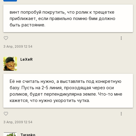
винт попробуй покрутить, что ролик к трещетке
приближает, если правильно помню 6мм должно
быть растояние.
more_vert
favorite_border
3 Апр, 2009 12:54
LeXeR
Её не считать нужно, а выставлять под конкретную
базу. Пусть на 2-5 линия, проходящая через оси
роликов, будет перпендикулярна земле. Что-то мне
кажется, что нужно укоротить чутка.
more_vert
favorite_border
3 Апр, 2009 12:54
Tarasko