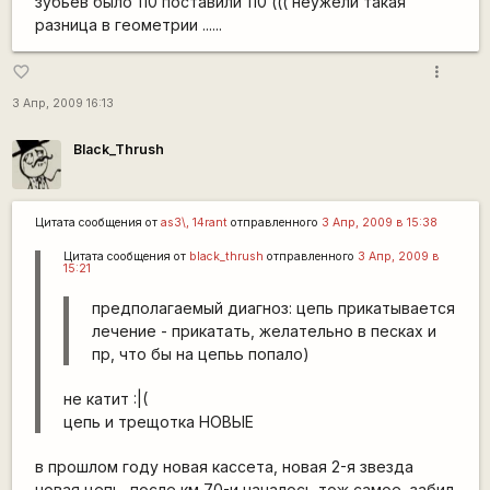
зубьев было 110 поставили 110 ((( неужели такая
разница в геометрии ......
more_vert
favorite_border
3 Апр, 2009 16:13
Black_Thrush
Цитата сообщения от
as3\, 14rant
отправленного
3 Апр, 2009 в 15:38
Цитата сообщения от
black_thrush
отправленного
3 Апр, 2009 в
15:21
предполагаемый диагноз: цепь прикатывается
лечение - прикатать, желательно в песках и
пр, что бы на цепьь попало)
не катит :|(
цепь и трещотка НОВЫЕ
в прошлом году новая кассета, новая 2-я звезда
новая цепь, после км 70-и началось тож самое, забил