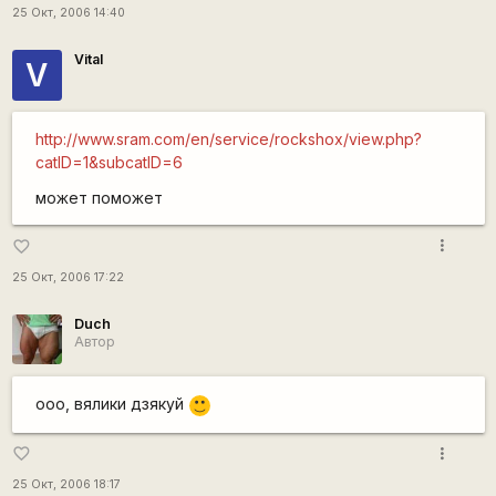
25 Окт, 2006 14:40
Vital
V
http://www.sram.com/en/service/rockshox/view.php?
catID=1&subcatID=6
может поможет
more_vert
favorite_border
25 Окт, 2006 17:22
Duch
Автор
ооо, вялики дзякуй
:)
more_vert
favorite_border
25 Окт, 2006 18:17