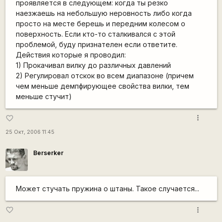
проявляется в следующем: когда ты резко
наезжаешь на небольшую неровность либо когда
просто на месте берешь и передним колесом о
поверхность. Если кто-то сталкивался с этой
проблемой, буду признателен если ответите.
Действия которые я проводил:
1) Прокачивал вилку до различных давлений
2) Регулировал отскок во всем диапазоне (причем
чем меньше демпфирующее свойства вилки, тем
меньше стучит)
more_vert
favorite_border
25 Окт, 2006 11:45
Berserker
Может стучать пружина о штаны. Такое случается...
more_vert
favorite_border