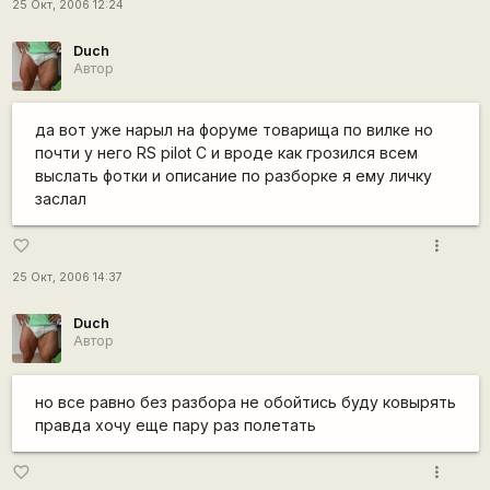
25 Окт, 2006 12:24
Duch
Автор
да вот уже нарыл на форуме товарища по вилке но
почти у него RS pilot C и вроде как грозился всем
выслать фотки и описание по разборке я ему личку
заслал
more_vert
favorite_border
25 Окт, 2006 14:37
Duch
Автор
но все равно без разбора не обойтись буду ковырять
правда хочу еще пару раз полетать
more_vert
favorite_border