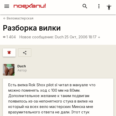
menu
search
more_vert
accessibility_new
Веломастерская
arrow_back
Разборка вилки
1 404
Новое сообщение:
Duch
25 Окт, 2006 18:17
visibility
arrow_downward
notifications_active
share
Duch
Автор
Есть вилка Rok Shox pilot sl читал в мануале что
можно поменять ход с 100 мм на 80мм.
Дополнительное желание к таким подвигам
появилось из-за непонятного стука в вилке на
который на всех вело мастерских Минска мне
вразумительного ответа не дали. Этот стук