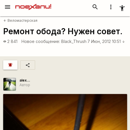
menu
search
more_vert
accessibility_new
Веломастерская
arrow_back
Ремонт обода? Нужен совет.
2 841
Новое сообщение:
Black_Thrush
7 Июн, 2012 10:51
visibility
arrow_downward
notifications_active
share
alex...
Автор