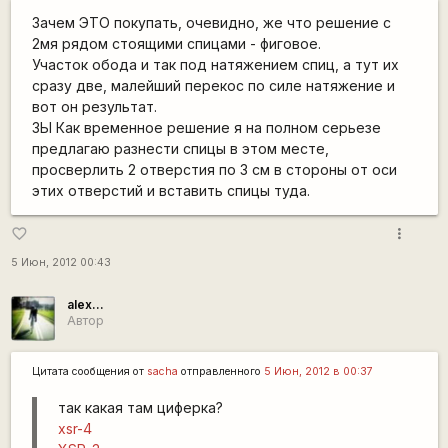
Зачем ЭТО покупать, очевидно, же что решение с
2мя рядом стоящими спицами - фиговое.
Участок обода и так под натяжением спиц, а тут их
сразу две, малейший перекос по силе натяжение и
вот он результат.
ЗЫ Как временное решение я на полном серьезе
предлагаю разнести спицы в этом месте,
просверлить 2 отверстия по 3 см в стороны от оси
этих отверстий и вставить спицы туда.
more_vert
favorite_border
5 Июн, 2012 00:43
alex...
Автор
Цитата сообщения от
sacha
отправленного
5 Июн, 2012 в 00:37
так какая там циферка?
xsr-4