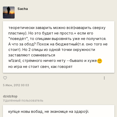
Sacha
теоретически заварить можно всё(наварить сверху
пластину). Но это будет не просто.+ если его
"поведёт", то спицами выровнять уже не получится.
А что за обод? Похож на бюджетный(т.е. оно того не
стоит). Но 2 спицы из одной точки окружности
заставляют сомневаться
w1zard, стрёмного ничего нету --бывало и хуже
:)
но игра не стоит свеч, как говорят
more_vert
favorite_border
5 Июн, 2012 00:03
dzidzitop
Удалённый пользователь
купіце новы вобад, не эканомце на здароўі.