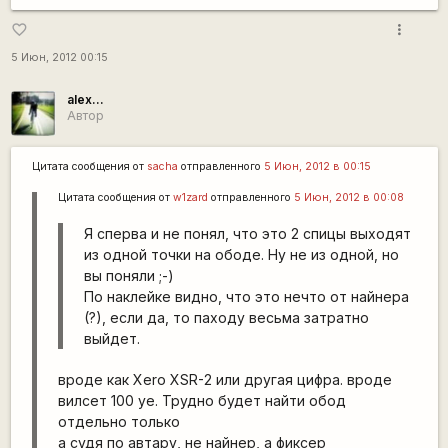
more_vert
favorite_border
5 Июн, 2012 00:15
alex...
Автор
Цитата сообщения от
sacha
отправленного
5 Июн, 2012 в 00:15
Цитата сообщения от
w1zard
отправленного
5 Июн, 2012 в 00:08
Я сперва и не понял, что это 2 спицы выходят
из одной точки на ободе. Ну не из одной, но
вы поняли ;-)
По наклейке видно, что это нечто от найнера
(?), если да, то паходу весьма затратно
выйдет.
вроде как Xero XSR-2 или другая цифра. вроде
вилсет 100 уе. Трудно будет найти обод
отдельно только
а судя по автару, не найнер, а фиксер