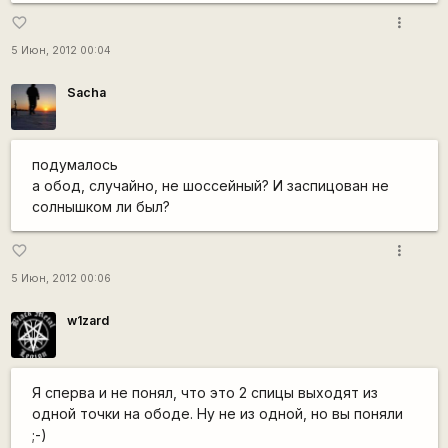
more_vert
favorite_border
5 Июн, 2012 00:04
Sacha
подумалось
а обод, случайно, не шоссейный? И заспицован не
солнышком ли был?
more_vert
favorite_border
5 Июн, 2012 00:06
w1zard
Я сперва и не понял, что это 2 спицы выходят из
одной точки на ободе. Ну не из одной, но вы поняли
;-)