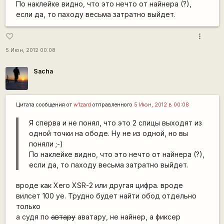
По наклейке видно, что это нечто от найнера (?),
если да, то паходу весьма затратно выйдет.
more_vert
favorite_border
5 Июн, 2012 00:08
Sacha
Цитата сообщения от
w1zard
отправленного
5 Июн, 2012 в 00:08
Я сперва и не понял, что это 2 спицы выходят из
одной точки на ободе. Ну не из одной, но вы
поняли ;-)
По наклейке видно, что это нечто от найнера (?),
если да, то паходу весьма затратно выйдет.
вроде как Xero XSR-2 или другая цифра. вроде
вилсет 100 уе. Трудно будет найти обод отдельно
только
а судя по
автару
аватару, не найнер, а фиксер