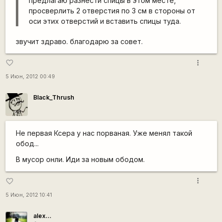
предлагаю разнести спицы в этом месте,
просверлить 2 отверстия по 3 см в стороны от
оси этих отверстий и вставить спицы туда.
звучит здраво. благодарю за совет.
more_vert
favorite_border
5 Июн, 2012 00:49
Black_Thrush
Не первая Ксера у нас порваная. Уже менял такой
обод...
В мусор онли. Иди за новым ободом.
more_vert
favorite_border
5 Июн, 2012 10:41
alex...