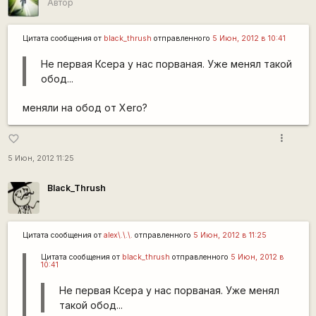
Автор
Цитата сообщения от
black_thrush
отправленного
5 Июн, 2012 в 10:41
Не первая Ксера у нас порваная. Уже менял такой
обод...
меняли на обод от Xero?
more_vert
favorite_border
5 Июн, 2012 11:25
Black_Thrush
Цитата сообщения от
alex\.\.\.
отправленного
5 Июн, 2012 в 11:25
Цитата сообщения от
black_thrush
отправленного
5 Июн, 2012 в
10:41
Не первая Ксера у нас порваная. Уже менял
такой обод...