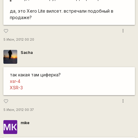
да, это Xero Lite вилсет. встречали подобный в
продаже?
more_vert
favorite_border
5 Июн, 2012 00:20
Sacha
так какая там циферка?
xsr-4
XSR-3
more_vert
favorite_border
5 Июн, 2012 00:37
mike
МК