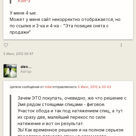
XSR-3
У меня 4-ые.
Может у меня сайт некорректно отображается, но
по ссылке и 3-ка и 4-ка - "Эта позиция снята с
продажи"
more_vert
favorite_border
5 Июн, 2012 00:47
alex...
Автор
Цитата сообщения от
mike
отправленного
5 Июн, 2012 в 00:43
Зачем ЭТО покупать, очевидно, же что решение с
2мя рядом стоящими спицами - фиговое.
Участок обода и так под натяжением спиц, а тут
их сразу две, малейший перекос по силе
натяжение и вот он результат.
ЗЫ Как временное решение я на полном серьезе