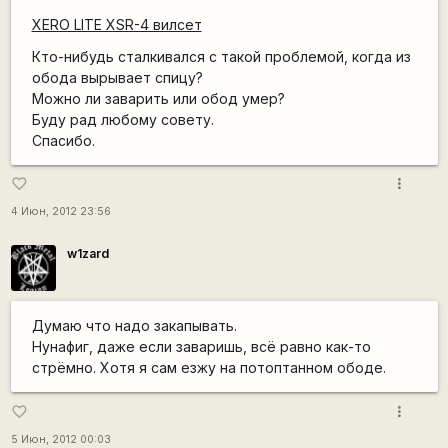
XERO LITE XSR-4 вилсет
Кто-нибудь сталкивался с такой проблемой, когда из
обода вырывает спицу?
Можно ли заварить или обод умер?
Буду рад любому совету.
Спасибо.
more_vert
favorite_border
4 Июн, 2012 23:56
w1zard
Думаю что надо закапывать.
Нунафиг, даже если заваришь, всё равно как-то
стрёмно. Хотя я сам езжу на потоптанном ободе.
more_vert
favorite_border
5 Июн, 2012 00:03