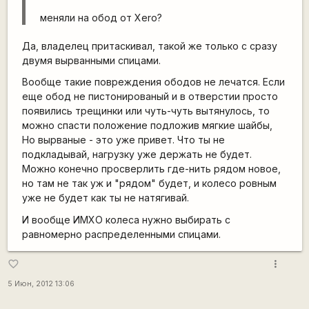
меняли на обод от Xero?
Да, владелец притаскивал, такой же только с сразу
двумя вырванными спицами.
Вообще такие повреждения ободов не лечатся. Если
еще обод не пистонированый и в отверстии просто
появились трещинки или чуть-чуть вытянулось, то
можно спасти положение подложив мягкие шайбы,
Но вырваные - это уже привет. Что ты не
подкладывай, нагрузку уже держать не будет.
Можно конечно просверлить где-нить рядом новое,
но там не так уж и "рядом" будет, и колесо ровным
уже не будет как ты не натягивай.
И вообще ИМХО колеса нужно выбирать с
равномерно распределенными спицами.
more_vert
favorite_border
5 Июн, 2012 13:06