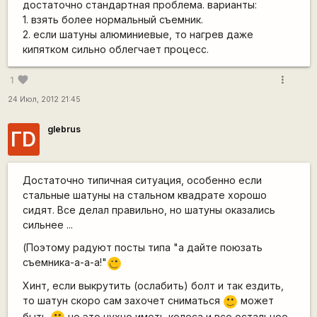
достаточно стандартная проблема. варианты:
1. взять более нормальный съемник.
2. если шатуны алюминиевые, то нагрев даже
кипятком сильно облегчает процесс.
more_vert
favorite
1
24 Июл, 2012 21:45
glebrus
ГD
Достаточно типичная ситуация, особенно если
стальные шатуны на стальном квадрате хорошо
сидят. Все делал правильно, но шатуны оказались
сильнее ...
(Поэтому радуют посты типа "а дайте поюзать
съемника-а-а-а!"
;)
Хинт, если выкрутить (ослабить) болт и так ездить,
то шатун скоро сам захочет сниматься
может
:)
быть
но это нухно иметь колеса и все остальное