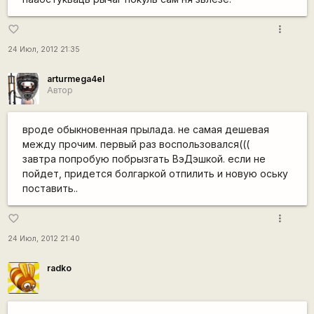
more_vert
favorite_border
24 Июл, 2012 21:35
arturmega4el
Автор
вроде обыкновенная прылада. не самая дешевая
между прочим. первый раз воспользовался(((
завтра попробую побрызгать ВэДэшкой. если не
пойдет, придется болгаркой отпилить и новую оську
поставить..
more_vert
favorite_border
24 Июл, 2012 21:40
radko