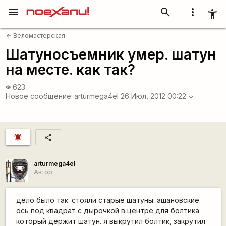
menu
search
more_vert
accessibility_new
Веломастерская
arrow_back
Шатуносъемник умер. шатун
на месте. как так?
623
visibility
Новое сообщение:
arturmega4el
26 Июл, 2012 00:22
arrow_downward
notifications_active
share
arturmega4el
Автор
дело было так: стояли старые шатуны. ашановские.
ось под квадрат с дырочкой в центре для болтика
который держит шатун. я выкрутил болтик, закрутил