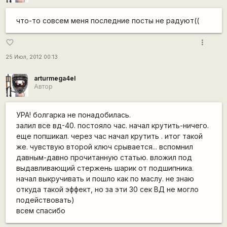
что-то совсем меня последние посты не радуют((
more_vert
favorite_border
25 Июл, 2012 00:13
arturmega4el
Автор
УРА! болгарка не понадобилась.
залил все вд-40. постояло час. начал крутить-ничего.
еще попшикал. через час начал крутить . итог такой
же. чувствую второй ключ срывается... вспомнил
давным-давно прочитанную статью. вложил под
выдавливающий стержень шарик от подшипника.
начал выкручивать и пошло как по маслу. не знаю
откуда такой эффект, но за эти 30 сек ВД не могло
подействовать)
всем спасибо