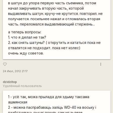
в шатун до упора первую часть съемника, потом
начал закручивать вторую часть, которой
выдавливать шатун. кручу-не крутится. повторил. не
получается. посильнее нажал и отломалась вторая
часть. переломался выдавливающий стержень...
а теперь вопросы:
1. что я делал не так?
2. как снять шатуны? ( открутить и кататься пока не
отвалятся не подходит. пока нет колес)
очень жду советов.
more_vert
favorite_border
24 Июл, 2012 21:17
dzidzitop
Удалённый пользователь
1 - усё так, можа прылада для здыму таксама
ашмянская
2 - можна паспрабаваць заліць WD-40 на воську і
паабстукваць рычаг покуль сам ня зьлезе.