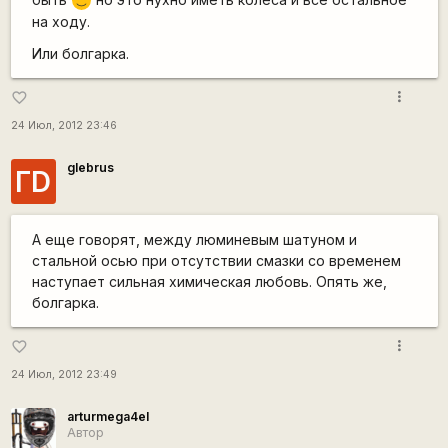
:)
на ходу.
Или болгарка.
more_vert
favorite_border
24 Июл, 2012 23:46
glebrus
ГD
А еще говорят, между люминевым шатуном и
стальной осью при отсутствии смазки со временем
наступает сильная химическая любовь. Опять же,
болгарка.
more_vert
favorite_border
24 Июл, 2012 23:49
arturmega4el
Автор