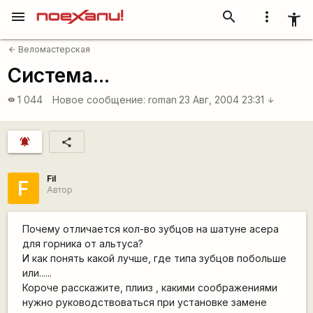
menu
search
more_vert
accessibility_new
Веломастерская
arrow_back
Система...
1 044
Новое сообщение:
roman
23 Авг, 2004 23:31
visibility
arrow_downward
notifications_active
share
Fil
F
Автор
Почему отличается кол-во зубцов на шатуне асера
для горника от альтуса?
И как понять какой лучше, где типа зубцов побольше
или......
Короче расскажите, плииз , какими соображениями
нужно руководствоваться при установке замене