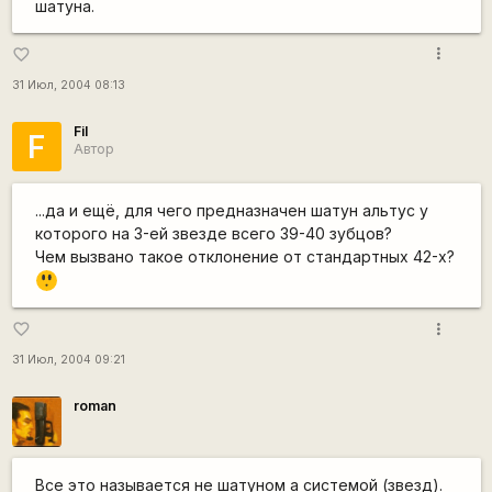
шатуна.
more_vert
favorite_border
31 Июл, 2004 08:13
Fil
F
Автор
...да и ещё, для чего предназначен шатун альтус у
которого на 3-ей звезде всего 39-40 зубцов?
Чем вызвано такое отклонение от стандартных 42-х?
=8
O
more_vert
favorite_border
31 Июл, 2004 09:21
roman
Все это называется не шатуном а системой (звезд).