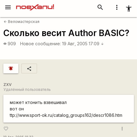
menu
search
more_vert
accessibility_new
Веломастерская
arrow_back
Сколько весит Author BASIC?
909
Новое сообщение:
19 Авг, 2005 17:09
visibility
arrow_downward
notifications_active
share
ZXV
Удалённый пользователь
может ктонить взвешивал
вот он
ttp://www.sport-ok.ru/catalog_groups162/descr1086.htm
more_vert
favorite_border