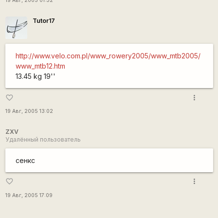
19 Авг, 2005 01:32
Tutor17
http://www.velo.com.pl/www_rowery2005/www_mtb2005/
www_mtb12.htm
13.45 kg 19''
more_vert
favorite_border
19 Авг, 2005 13:02
ZXV
Удалённый пользователь
сенкс
more_vert
favorite_border
19 Авг, 2005 17:09