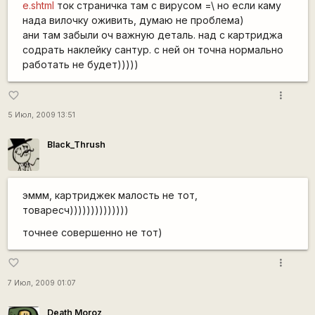
e.shtml
ток страничка там с вирусом =\ но если каму
нада вилочку оживить, думаю не проблема)
ани там забыли оч важную деталь. над с картриджа
содрать наклейку сантур. с ней он точна нормально
работать не будет)))))
more_vert
favorite_border
5 Июл, 2009 13:51
Black_Thrush
эммм, картриджек малость не тот,
товаресч))))))))))))))
точнее совершенно не тот)
more_vert
favorite_border
7 Июл, 2009 01:07
Death Moroz