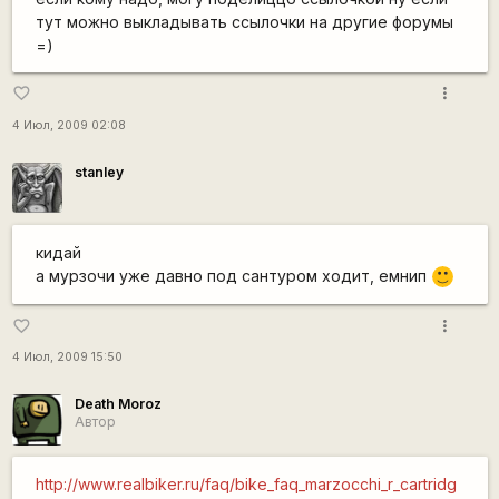
тут можно выкладывать ссылочки на другие форумы
=)
more_vert
favorite_border
4 Июл, 2009 02:08
stanley
кидай
а мурзочи уже давно под сантуром ходит, емнип
:)
more_vert
favorite_border
4 Июл, 2009 15:50
Death Moroz
Автор
http://www.realbiker.ru/faq/bike_faq_marzocchi_r_cartridg