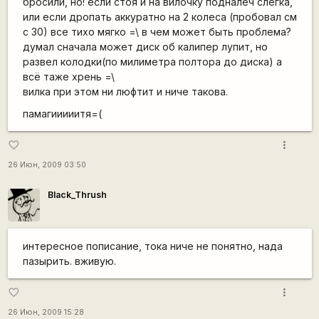
бросили, но! если стоя и на вилочку подналеч слегка,
или если дропать аккуратно на 2 колеса (пробовал см
с 30) все тихо мягко =\ в чем может быть проблема?
думал сначала может диск об калипер лупит, но
развел колодки(по милиметра полтора до диска) а
всё таже хрень =\
вилка при этом ни люфтит и ниче такова.
памагииииитя=(
more_vert
favorite_border
26 Июн, 2009 03:50
Black_Thrush
интересное пописание, тока ниче не понятно, нада
пазырить. вживую.
more_vert
favorite_border
26 Июн, 2009 15:28