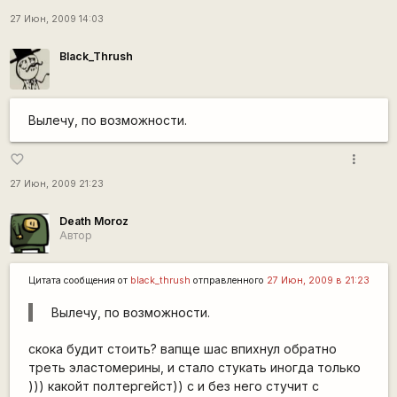
27 Июн, 2009 14:03
Black_Thrush
Вылечу, по возможности.
more_vert
favorite_border
27 Июн, 2009 21:23
Death Moroz
Автор
Цитата сообщения от
black_thrush
отправленного
27 Июн, 2009 в 21:23
Вылечу, по возможности.
скока будит стоить? вапще шас впихнул обратно
треть эластомерины, и стало стукать иногда только
))) какойт полтергейст)) с и без него стучит с