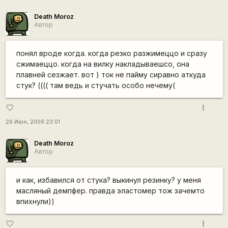
Death Moroz
Автор
понял вроде когда. когда резко разжимеццо и сразу
сжимаеццо. когда на вилку накладываешсо, она
плавней сезжает. вот ) ток не пайму сиравно аткуда
стук? (((( там ведь и стучать особо нечему(
more_vert
favorite_border
26 Июн, 2009 23:01
Death Moroz
Автор
и как, избавился от стука? выкинул резинку? у меня
масляный демпфер. правда эластомер тож зачемто
впихнули))
more_vert
favorite_border