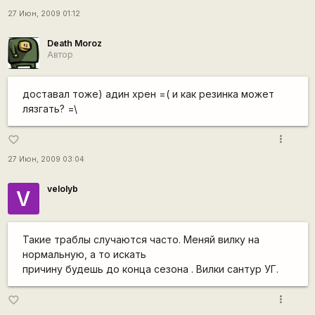
27 Июн, 2009 01:12
Death Moroz
Автор
доставал тоже) адин хрен =( и как резинка может
лязгать? =\
more_vert
favorite_border
27 Июн, 2009 03:04
velolyb
V
Такие траблы случаются часто. Меняй вилку на
нормальную, а то искать
причину будешь до конца сезона . Вилки сантур УГ.
more_vert
favorite_border