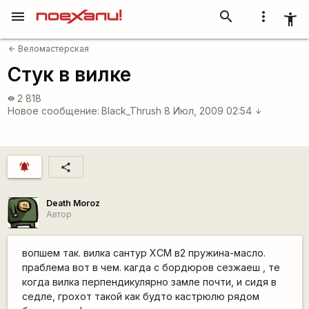
menu
search
more_vert
accessibility_new
Веломастерская
arrow_back
Стук в вилке
2 818
visibility
Новое сообщение:
Black_Thrush
8 Июл, 2009 02:54
arrow_downward
notifications_active
share
Death Moroz
Автор
вопшем так. вилка сантур ХСМ в2 пружина-масло.
праблема вот в чем. кагда с бордюров сезжаеш , те
когда вилка перпендикулярно замле почти, и сидя в
седле, грохот такой как будто кастрюлю рядом