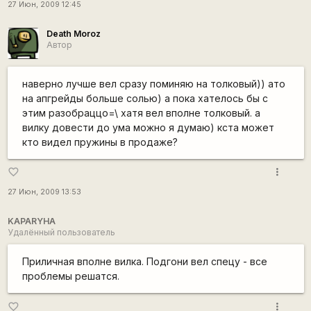
27 Июн, 2009 12:45
Death Moroz
Автор
наверно лучше вел сразу поминяю на толковый)) ато
на апгрейды больше солью) а пока хателось бы с
этим разобраццо=\ хатя вел вполне толковый. а
вилку довести до ума можно я думаю) кста может
кто видел пружины в продаже?
more_vert
favorite_border
27 Июн, 2009 13:53
KAPARYHA
Удалённый пользователь
Приличная вполне вилка. Подгони вел спецу - все
проблемы решатся.
more_vert
favorite_border