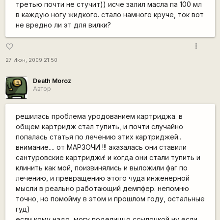
третью почти не стучит)) исче залил масла па 100 мл
в каждую ногу жидкого. стало намного круче, ток вот
не вредно ли эт для вилки?
more_vert
favorite_border
27 Июн, 2009 21:50
Death Moroz
Автор
решилась проблема уродованием картриджа. в
общем картридж стал тупить, и почти случайно
попалась статья по лечению этих картриджей..
внимание.... от МАРЗОЧИ !!! аказалась они ставили
сантуровские картриджи! и когда они стали тупить и
клинить как мой, поизвинялись и выложили фаг по
лечению, и превращению этого чуда инженерной
мысли в реально работающий демпфер. непомню
точно, но помойму в этом и прошлом году, остальные
гуд)
если кому надо, могу поделиццо ссылочкой ну если