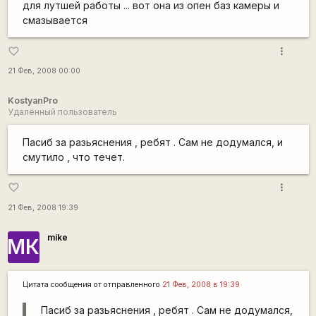
для лутшей работы ... вот она из опен баз камеры и
смазывается
more_vert
favorite_border
21 Фев, 2008 00:00
KostyanPro
Удалённый пользователь
Пасиб за разьяснения , ребят . Сам не додумался, и
смутило , что течет.
more_vert
favorite_border
21 Фев, 2008 19:39
mike
МК
Цитата сообщения от
отправленного
21 Фев, 2008 в 19:39
Пасиб за разьяснения , ребят . Сам не додумался,