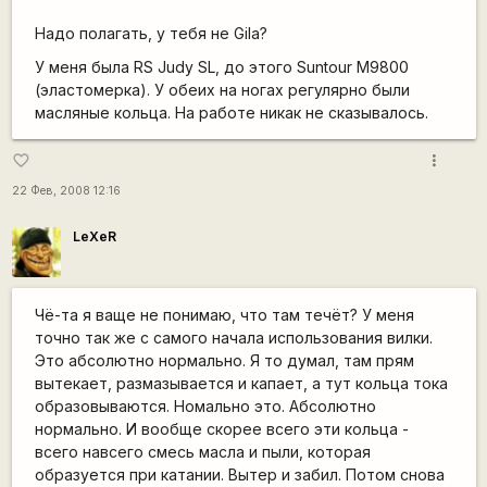
Надо полагать, у тебя не Gila?
У меня была RS Judy SL, до этого Suntour M9800
(эластомерка). У обеих на ногах регулярно были
масляные кольца. На работе никак не сказывалось.
more_vert
favorite_border
22 Фев, 2008 12:16
LeXeR
Чё-та я ваще не понимаю, что там течёт? У меня
точно так же с самого начала использования вилки.
Это абсолютно нормально. Я то думал, там прям
вытекает, размазывается и капает, а тут кольца тока
образовываются. Номально это. Абсолютно
нормально. И вообще скорее всего эти кольца -
всего навсего смесь масла и пыли, которая
образуется при катании. Вытер и забил. Потом снова