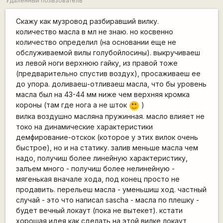
Удалённый пользователь
Скажу как музровод разбиравший вилку.
количество масла в мл не знаю. но косвенно
количество определил (на основании еще не
обслуживаемой вилы голубойлосины). выкручиваеш
из левой ноги верхнюю гайку, из правой тоже
(предварительно спустив воздух), просаживаеш ее
до упора. доливаеш-отливаеш масла, что бы уровень
масла был на 43-44 мм ниже чем верхняя кромка
короны (там где нога а не шток
)
:)
вилка воздушно масляна пружинная. масло влияет не
токо на динамические характеристики
демфирование-отскок (которое у этих вилок очень
быстрое), но и на статику. залив меньше масла чем
надо, получиш более линейную характеристику,
залъем много - получиш более нелинейную -
мягенькая вначале хода, под конец просто не
продавить. перельеш масла - уменьшиш ход. частный
случай - это что написал sascha - масла по плешку -
будет вечный локаут (пока не вытекет). кстати
хорошая идея как сделать на этой вилке локаут