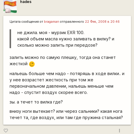
hades
Цитата сообщения от
bragaman
отправленного
22 Фев, 2008 в 20:46
не джила. моя - мурзик EXR 100.
какой объем масла нужно заливать в вилку? и
сколько можно залить при передозе?
залить можно по самую плешку, тогда она станет
жесткой
;)
нальешь больше чем надо - потяряшь в ходе вилки.. и
у нее возрастет жесткость при том же
первоначальном давлении, нальешь меньше чем
надо - спустит воздух скорее всего.
зы. а течет то вилка где?
внизу ноги вытекает? или через сальники? какая нога
течет та, где воздух, или там где пружина стальная?
more_vert
favorite_border