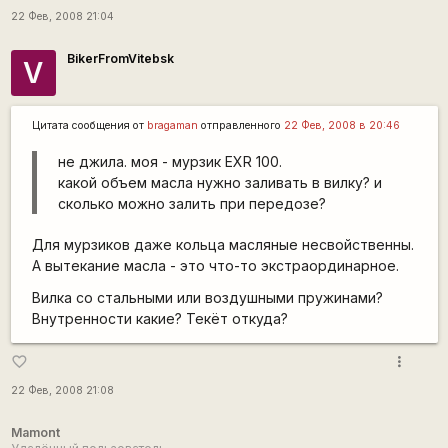
22 Фев, 2008 21:04
BikerFromVitebsk
V
Цитата сообщения от
bragaman
отправленного
22 Фев, 2008 в 20:46
не джила. моя - мурзик EXR 100.
какой объем масла нужно заливать в вилку? и
сколько можно залить при передозе?
Для мурзиков даже кольца масляные несвойственны.
А вытекание масла - это что-то экстраординарное.
Вилка со стальными или воздушными пружинами?
Внутренности какие? Текёт откуда?
more_vert
favorite_border
22 Фев, 2008 21:08
Mamont