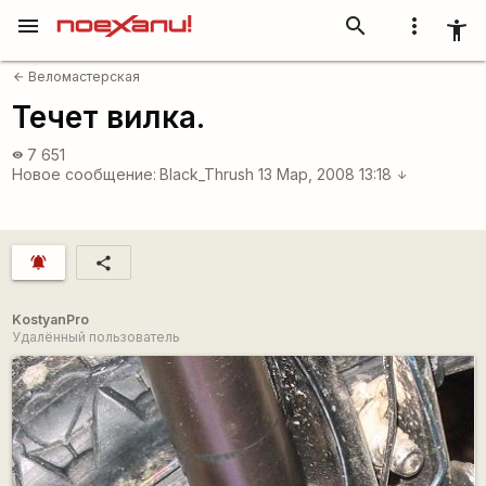
menu
search
more_vert
accessibility_new
Веломастерская
arrow_back
Течет вилка.
7 651
visibility
Новое сообщение:
Black_Thrush
13 Мар, 2008 13:18
arrow_downward
notifications_active
share
KostyanPro
Удалённый пользователь