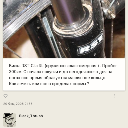
Вилка RST Gila RL (пружинно-эластомерная ) . Пробег
300км. С начала покупки и до сегодняшнего дня на
ногах все время образуется маслянное кольцо.
Как лечить или все в пределах нормы ?
more_vert
favorite_border
20 Фев, 2008 21:58
Black_Thrush