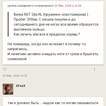
Цитата сообщения от
отправленного
20 Фев, 2008 в 21:58
Вилка RST Gila RL (пружинно-эластомерная ) .
Пробег 300км. С начала покупки и до
сегодняшнего дня на ногах все время образуется
маслянное кольцо.
Как лечить или все в пределах нормы ?
Не поверишь, когда оно исчезает я почему-то
напрягаюсь...
И начигнаю активно очищать ноги от грязи и брызгать
силиконкой.
more_vert
favorite_border
20 Фев, 2008 23:51
XFoxX
так и должно быть ... надож как то ногам смазываться