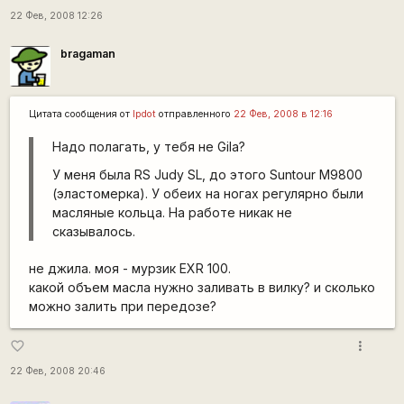
22 Фев, 2008 12:26
bragaman
Цитата сообщения от
lpdot
отправленного
22 Фев, 2008 в 12:16
Надо полагать, у тебя не Gila?
У меня была RS Judy SL, до этого Suntour M9800
(эластомерка). У обеих на ногах регулярно были
масляные кольца. На работе никак не
сказывалось.
не джила. моя - мурзик EXR 100.
какой объем масла нужно заливать в вилку? и сколько
можно залить при передозе?
more_vert
favorite_border
22 Фев, 2008 20:46