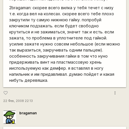
2bragaman: скорее всего вилка у тебя течет с низу
т.е. когда вел на колесах. скорее всего тебе плохо
закрутили ту самую нижнюю гайку. попробуй
ключиком подзажать. если будет свободно
крутиться и не зажиматься, значит так и есть. если
зажата, то проблема в уплотнителе под гайкой.
усилие зажате нужно совсем небольшое (если можно
так выразиться, закручивать одним пальцем).
особенность закручивания гайки в том что нуно
придерживать винт на пластмассовую хрень
ииспользуемую как демфер. я вставлял в ногу
напильник и им придавливал. думаю пойдет и какая
нибуть деревяшка.
more_vert
favorite_border
22 Фев, 2008 22:13
bragaman