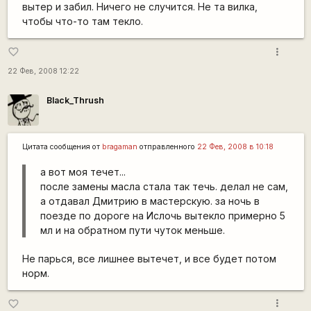
вытер и забил. Ничего не случится. Не та вилка,
чтобы что-то там текло.
more_vert
favorite_border
22 Фев, 2008 12:22
Black_Thrush
Цитата сообщения от
bragaman
отправленного
22 Фев, 2008 в 10:18
а вот моя течет...
после замены масла стала так течь. делал не сам,
а отдавал Дмитрию в мастерскую. за ночь в
поезде по дороге на Ислочь вытекло примерно 5
мл и на обратном пути чуток меньше.
Не парься, все лишнее вытечет, и все будет потом
норм.
more_vert
favorite_border