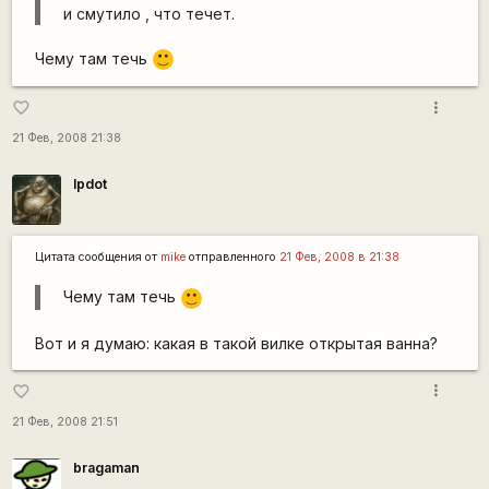
и смутило ,
что течет
.
Чему там течь
:)
more_vert
favorite_border
21 Фев, 2008 21:38
lpdot
Цитата сообщения от
mike
отправленного
21 Фев, 2008 в 21:38
Чему там течь
:)
Вот и я думаю: какая в такой вилке открытая ванна?
more_vert
favorite_border
21 Фев, 2008 21:51
bragaman