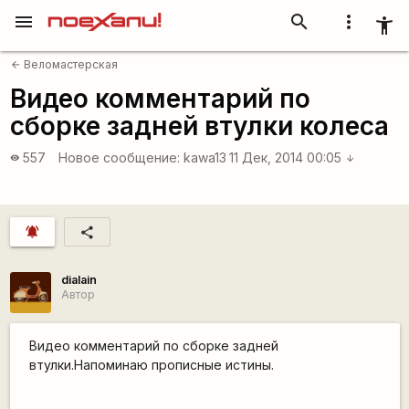
menu
search
more_vert
accessibility_new
Веломастерская
arrow_back
Видео комментарий по
сборке задней втулки колеса
557
Новое сообщение:
kawa13
11 Дек, 2014 00:05
visibility
arrow_downward
notifications_active
share
dialain
Автор
Видео комментарий по сборке задней
втулки.Напоминаю прописные истины.