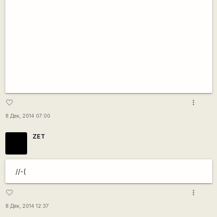
more_vert
favorite_border
8 Дек, 2014 07:00
ZET
//-(
more_vert
favorite_border
8 Дек, 2014 12:37