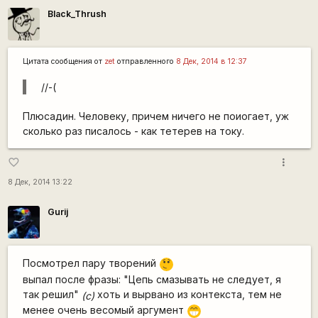
Black_Thrush
Цитата сообщения от
zet
отправленного
8 Дек, 2014 в 12:37
//-(
Плюсадин. Человеку, причем ничего не поиогает, уж
сколько раз писалось - как тетерев на току.
more_vert
favorite_border
8 Дек, 2014 13:22
Gurij
Посмотрел пару творений
^-^
выпал после фразы: "Цепь смазывать не следует, я
так решил"
хоть и вырвано из контекста, тем не
(c)
менее очень весомый аргумент
;D