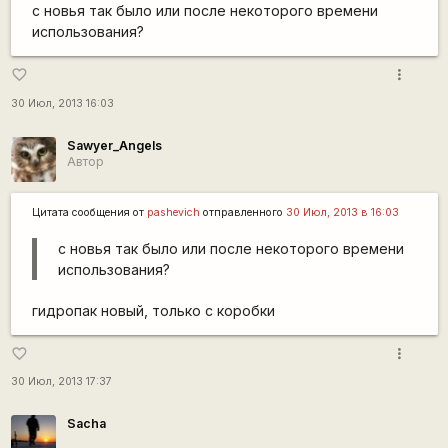
с новья так было или после некоторого времени
использования?
more_vert
favorite_border
30 Июл, 2013 16:03
Sawyer_Angels
Автор
Цитата сообщения от
pashevich
отправленного
30 Июл, 2013 в 16:03
с новья так было или после некоторого времени
использования?
гидропак новый, только с коробки
more_vert
favorite_border
30 Июл, 2013 17:37
Sacha