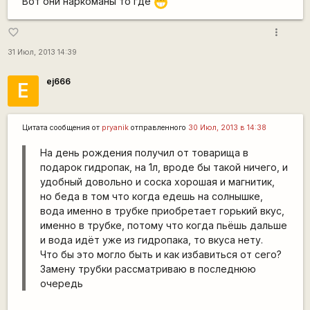
Вот они наркоманы то где
;D
more_vert
favorite_border
31 Июл, 2013 14:39
ej666
E
Цитата сообщения от
pryanik
отправленного
30 Июл, 2013 в 14:38
На день рождения получил от товарища в
подарок гидропак, на 1л, вроде бы такой ничего, и
удобный довольно и соска хорошая и магнитик,
но беда в том что когда едешь на солнышке,
вода именно в трубке приобретает горький вкус,
именно в трубке, потому что когда пьёшь дальше
и вода идёт уже из гидропака, то вкуса нету.
Что бы это могло быть и как избавиться от сего?
Замену трубки рассматриваю в последнюю
очередь