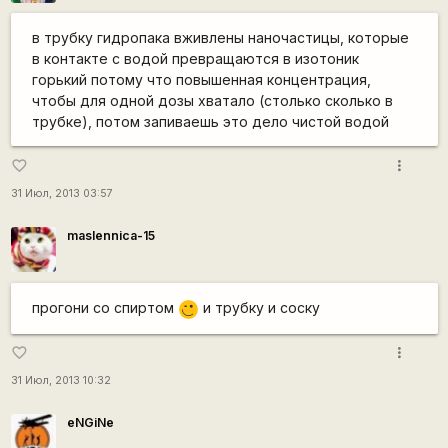
в трубку гидропака вживлены наночастицы, которые
в контакте с водой превращаются в изотоник
горький потому что повышенная концентрация,
чтобы для одной дозы хватало (столько сколько в
трубке), потом запиваешь это дело чистой водой
more_vert
favorite_border
31 Июл, 2013 03:57
maslennica-15
прогони со спиртом
и трубку и соску
;)
more_vert
favorite_border
31 Июл, 2013 10:32
eNGiNe