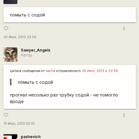
помыть с содой
more_vert
favorite_border
30 Июл, 2013 23:56
Sawyer_Angels
Автор
Цитата сообщения от
sacha
отправленного
30 Июл, 2013 в 23:56
помыть с содой
прогнал несолько раз трубку содой - не помогло
вроде
more_vert
favorite_border
31 Июл, 2013 00:10
pashevich