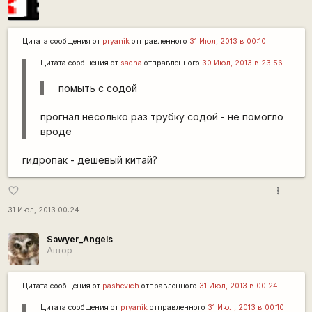
Цитата сообщения от
pryanik
отправленного
31 Июл, 2013 в 00:10
Цитата сообщения от
sacha
отправленного
30 Июл, 2013 в 23:56
помыть с содой
прогнал несолько раз трубку содой - не помогло
вроде
гидропак - дешевый китай?
more_vert
favorite_border
31 Июл, 2013 00:24
Sawyer_Angels
Автор
Цитата сообщения от
pashevich
отправленного
31 Июл, 2013 в 00:24
Цитата сообщения от
pryanik
отправленного
31 Июл, 2013 в 00:10