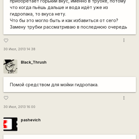
приобретает горький вкус, именно в трубке, потому
что когда пьёшь дальше и вода идёт уже из
гидропака, то вкуса нету.
Что бы это могло быть и как избавиться от сего?
Замену трубки рассматриваю в последнюю очередь
more_vert
favorite_border
30 Июл, 2013 14:38
Black_Thrush
Помой средством для мойки гидропака.
more_vert
favorite_border
30 Июл, 2013 16:00
pashevich