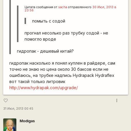
Цитата сообщения от
sacha
отправленного
30 Июл, 2013 в
23:56
помыть с содой
прогнал несолько раз трубку содой - не
помогло вроде
гидропак - дешевый китай?
гидропак насколько я понял куплен в райдере, сам
точно не знаю но цена около 30 баксов если не
ошибаюсь, на трубке надпись Hydrapack Hydraflex
вот такой только литровик
http://www.hydrapak.com/upgrade/
more_vert
favorite_border
31 Июл, 2013 00:45
Modigas