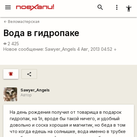
menu
search
more_vert
accessibility_new
Веломастерская
arrow_back
Вода в гидропаке
2 425
visibility
Новое сообщение:
Sawyer_Angels
4 Авг, 2013 04:52
arrow_downward
notifications_active
share
Sawyer_Angels
Автор
На день рождения получил от товарища в подарок
гидропак, на 1л, вроде бы такой ничего, и удобный
довольно и соска хорошая и магнитик, но беда в том
что когда едешь на солнышке, вода именно в трубке