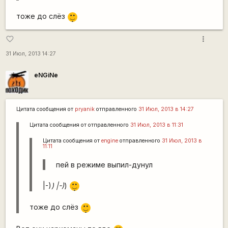
_)
|-)
тоже до слёз
_)
more_vert
favorite_border
31 Июл, 2013 14:27
eNGiNe
Цитата сообщения от
pryanik
отправленного
31 Июл, 2013 в 14:27
Цитата сообщения от
отправленного
31 Июл, 2013 в 11:31
Цитата сообщения от
engine
отправленного
31 Июл, 2013 в
11:11
пей в режиме выпил-дунул
|-)
|-)
) |-)
)
_)
|-)
тоже до слёз
_)