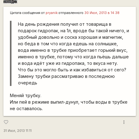
Цитата сообщения от
pryanik
отправленного
30 Июл, 2013 в 14:38
На день рождения получил от товарища в
подарок гидропак, на 1л, вроде бы такой ничего, и
удобный довольно и соска хорошая и магнитик,
но беда в том что когда едешь на солнышке,
вода именно в трубке приобретает горький вкус,
именно в трубке, потому что когда пьёшь дальше
и вода идёт уже из гидропака, то вкуса нету.
Что бы это могло быть и как избавиться от сего?
Замену трубки рассматриваю в последнюю
очередь
Меняй трубку.
Или пей в режиме выпил-дунул, чтобы воды в трубке
не оставалось.
more_vert
favorite_border
31 Июл, 2013 11:11