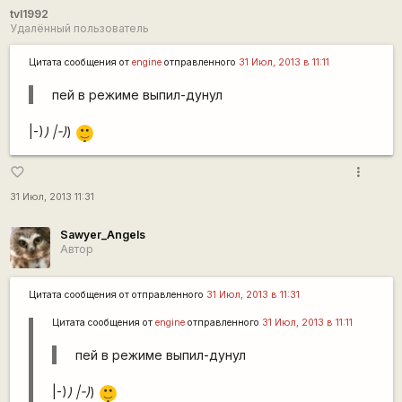
tvl1992
Удалённый пользователь
Цитата сообщения от
engine
отправленного
31 Июл, 2013 в 11:11
пей в режиме выпил-дунул
|-)
|-)
) |-)
)
_)
more_vert
favorite_border
31 Июл, 2013 11:31
Sawyer_Angels
Автор
Цитата сообщения от
отправленного
31 Июл, 2013 в 11:31
Цитата сообщения от
engine
отправленного
31 Июл, 2013 в 11:11
пей в режиме выпил-дунул
|-)
|-)
) |-)
)