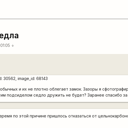
седла
 01:05
arrow_downward
обычных и их не плотно облегает замок. Зазоры я сфотографир
этим подсиделом седло дружить не будет? Заранее спасибо за
е время по этой причине пришлось отказаться от цельнокарбон