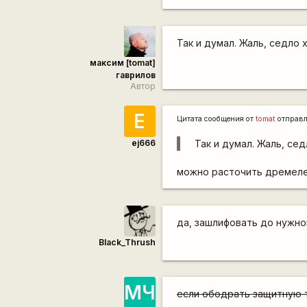
Так и думал. Жаль, седло 
максим [tomat]
гаврилов
Автор
E
Цитата сообщения от
tomat
отправ
ej666
Так и думал. Жаль, се
можно расточить дремеле
да, зашлифовать до нужно
Black_Thrush
МЧ
если ободрать защитную т