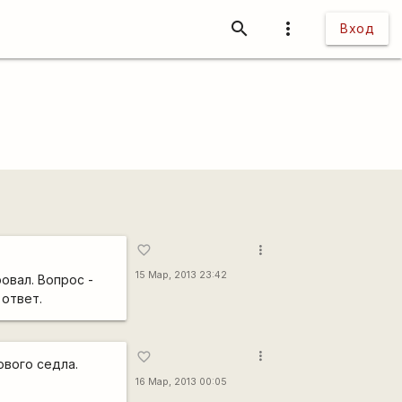
search
more_vert
Вход
more_vert
favorite_border
15 Мар, 2013 23:42
овал. Вопрос -
 ответ.
more_vert
favorite_border
ового седла.
16 Мар, 2013 00:05