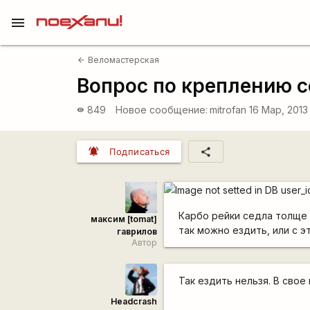
menu
Веломастерская
arrow_back
Вопрос по креплению 
849
Новое сообщение:
mitrofan
16 Мар, 2013
visibility
notifications_active
share
Подписаться
Карбо рейки седла толще 
максим [tomat]
так можно ездить, или с 
гаврилов
Автор
Так ездить нельзя. В сво
Headcrash