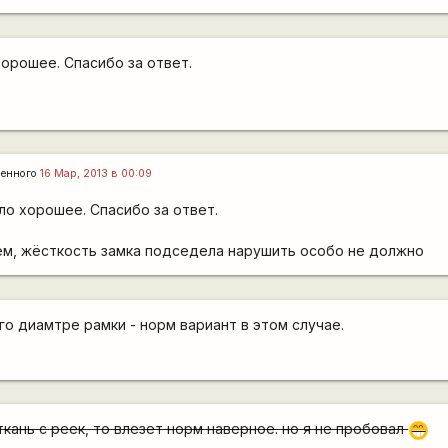
хорошее. Спасибо за ответ.
ленного
16 Мар, 2013 в 00:09
дло хорошее. Спасибо за ответ.
м, жёсткость замка подседела нарушить особо не должно
го диамтре рамки - норм вариант в этом случае.
кань с реек, то влезет норм наверное. но я не пробовал
;D