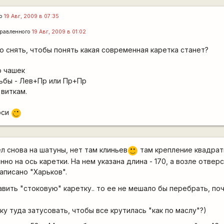
го
19 Авг, 2009 в 07:35
равленного
19 Авг, 2009 в 01:02
о снять, чтобы понять какая современная каретка станет?
р чашек
ьбы - Лев+Пр или Пр+Пр
 виткам.
оси
;)
л снова на шатуны, нет там клиньев
там крепление квадрат
:)
о на ось каретки. На нем указана длина - 170, а возле отвер
аписано "Харьков".
авить "стоковую" каретку.. то ее не мешало бы перебрать, по
ку туда затусовать, чтобы все крутилась "как по маслу"?)