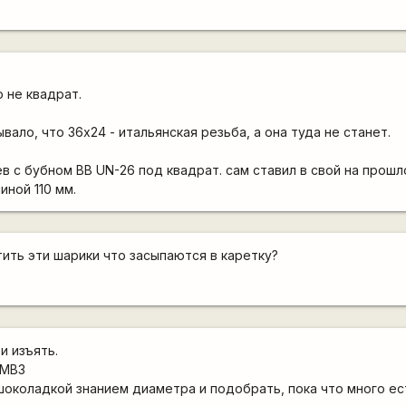
о не квадрат.
ало, что 36х24 - итальянская резьба, а она туда не станет.
в с бубном BB UN-26 под квадрат. сам ставил в свой на прошл
иной 110 мм.
тить эти шарики что засыпаются в каретку?
и изъять.
ММВЗ
шоколадкой знанием диаметра и подобрать, пока что много ес