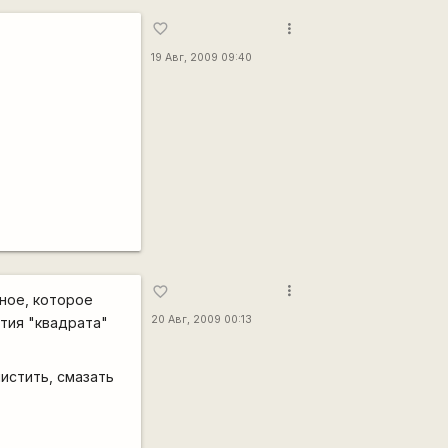
more_vert
favorite_border
19 Авг, 2009 09:40
more_vert
favorite_border
ное, которое
20 Авг, 2009 00:13
стия "квадрата"
чистить, смазать