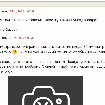
енного
15 Авг, 2009 в 03:37
 при попытке установить каретку ISIS 36x24 под квадрат
 не бывает.
енного
15 Авг, 2009 в 03:37
метра каретки в раме показал магические цифры 34 мм (шаг 
ветуете
- а то не охота старый металлолом обратно запихи
???
е надо, т.к. стакан станет очень тонким. Проще купить картрид
ет, но это не проблема. С силой и какой-то матерью он туда 
 этого -