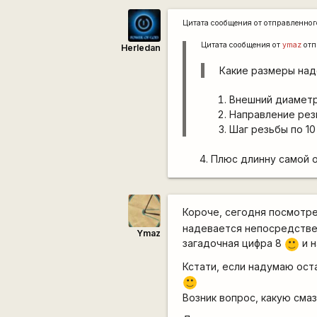
Цитата сообщения от
отправленно
Цитата сообщения от
ymaz
отп
Herledan
Какие размеры над
Внешний диамет
Направление рез
Шаг резьбы по 10
Плюс длинну самой 
Короче, сегодня посмотре
надевается непосредственн
Ymaz
загадочная цифра 8
и н
:)
Кстати, если надумаю ост
:)
Возник вопрос, какую смаз