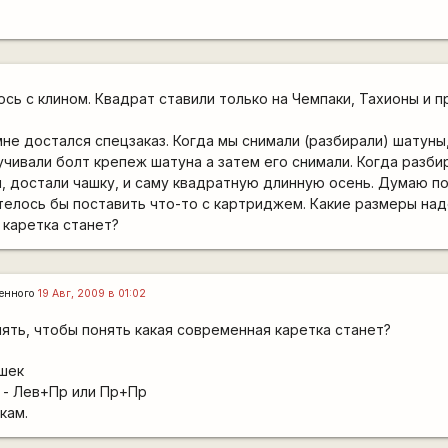
ось с клином. Квадрат ставили только на Чемпаки, Тахионы и пр
 мне достался спецзаказ. Когда мы снимали (разбирали) шатуны
учивали болт крепеж шатуна а затем его снимали. Когда разби
, достали чашку, и саму квадратную длинную осень. Думаю по
отелось бы поставить что-то с картриджем. Какие размеры над
 каретка станет?
енного
19 Авг, 2009 в 01:02
ять, чтобы понять какая современная каретка станет?
шек
 - Лев+Пр или Пр+Пр
кам.