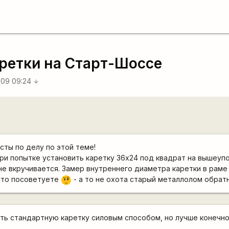
аретки на Старт-Шоссе
009 09:24
arrow_downward
сты по делу по этой теме!
ри попытке установить каретку 36x24 под квадрат на вышеуп
 не вкручивается. Замер внутреннего диаметра каретки в раме
 Что посоветуете
- а то не охота старый металлолом обратн
???
ть стандартную каретку силовым способом, но лучше конечн