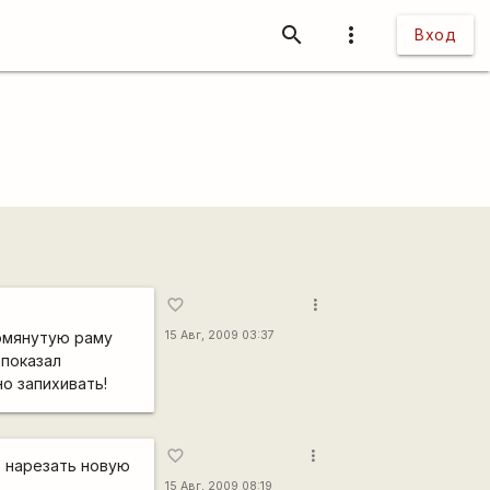
search
more_vert
Вход
more_vert
favorite_border
омянутую раму
15 Авг, 2009 03:37
 показал
о запихивать!
more_vert
favorite_border
о нарезать новую
15 Авг, 2009 08:19