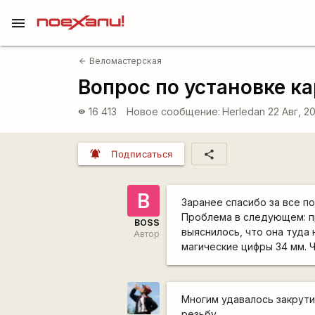
menu
Веломастерская
arrow_back
Вопрос по установке к
16 413
Новое сообщение:
Herledan
22 Авг, 2
visibility
notifications_active
share
Подписаться
B
Заранее спасибо за все по
Проблема в следующем: п
BOSS
выяснилось, что она туда
Автор
магические цифры 34 мм.
Многим удавалось закрути
резьбу.