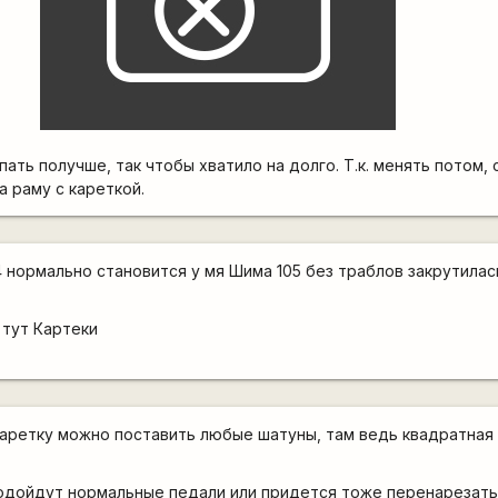
ть получше, так чтобы хватило на долго. Т.к. менять потом, 
а раму с кареткой.
 нормально становится у мя Шима 105 без траблов закрутилас
тут Картеки
каретку можно поставить любые шатуны, там ведь квадратная
одойдут нормальные педали или придется тоже перенарезать