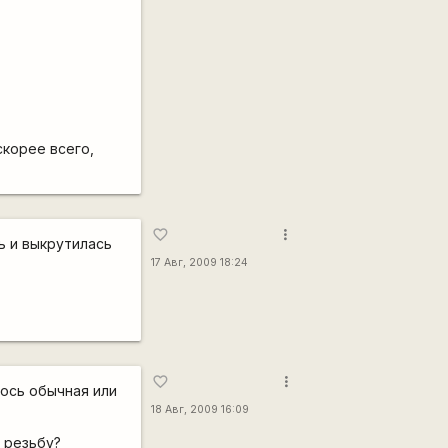
скорее всего,
more_vert
favorite_border
ь и выкрутилась
17 Авг, 2009 18:24
more_vert
favorite_border
 ось обычная или
18 Авг, 2009 16:09
 резьбу?