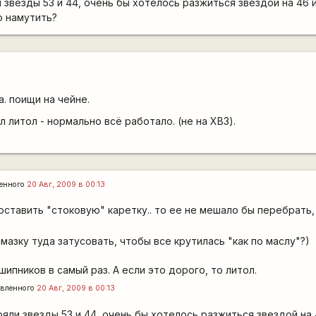
 звезды 53 и 44, очень бы хотелось разжиться звездой на 46 и
о намутить?
. поищи на чейне.
л литол - нормально всё работало. (не на ХВЗ).
енного
20 Авг, 2009 в 00:13
оставить "стоковую" каретку.. то ее не мешало бы перебрать,
мазку туда затусовать, чтобы все крутилась "как по маслу"?)
ипников в самый раз. А если это дорого, то литол.
вленного
20 Авг, 2009 в 00:13
ояли звезды 53 и 44, очень бы хотелось разжиться звездой на 