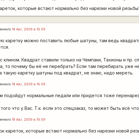
ареток, которые встают нормально без нарезки новой резьбы
енного
18 Авг, 2009 в 16:09
ную каретку можно поставить любые шатуны, там ведь квадрат
тся.
с клином. Квадрат ставили только на Чемпаки, Тахионы и пр. сп
а, то почему бы её не перебрать? Если там перебирать уже не
а такую каретку шатуны под квадрат, не знаю, надо мереть.
енного
18 Авг, 2009 в 16:09
м подойдут нормальные педали или придется тоже перенарез
того что у Вас. Т.к. если это спецзаказ, то может быть всё что
енного
18 Авг, 2009 в 16:09
ок кареток, которые встают нормально без нарезки новой рез