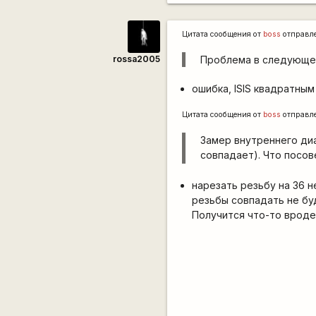
Цитата сообщения от
boss
отправл
rossa2005
Проблема в следующем:
ошибка, ISIS квадратным
Цитата сообщения от
boss
отправл
Замер внутреннего диа
совпадает). Что посо
нарезать резьбу на 36 н
резьбы совпадать не буд
Получится что-то вроде