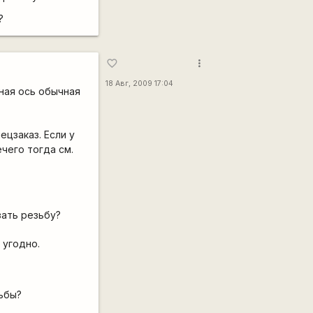
?
more_vert
favorite_border
18 Авг, 2009 17:04
ная ось обычная
ецзаказ. Если у
чего тогда см.
ать резьбу?
 угодно.
ьбы?