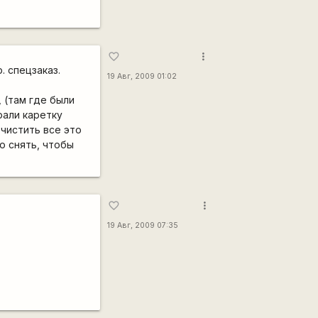
more_vert
favorite_border
. спецзаказ.
19 Авг, 2009 01:02
, (там где были
рали каретку
чистить все это
о снять, чтобы
more_vert
favorite_border
19 Авг, 2009 07:35