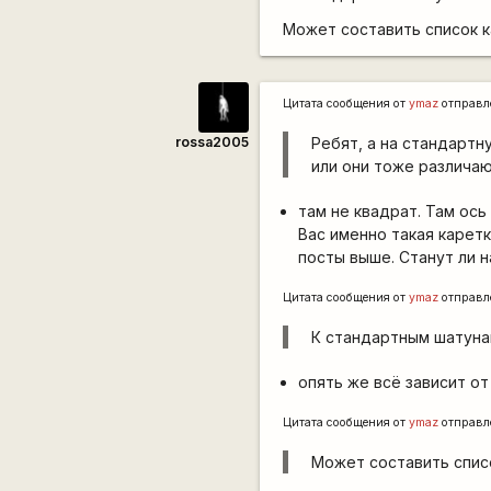
Может составить список к
Цитата сообщения от
ymaz
отправл
rossa2005
Ребят, а на стандарт
или они тоже различаю
там не квадрат. Там ось 
Вас именно такая каретк
посты выше. Станут ли н
Цитата сообщения от
ymaz
отправл
К стандартным шатуна
опять же всё зависит от 
Цитата сообщения от
ymaz
отправл
Может составить спис