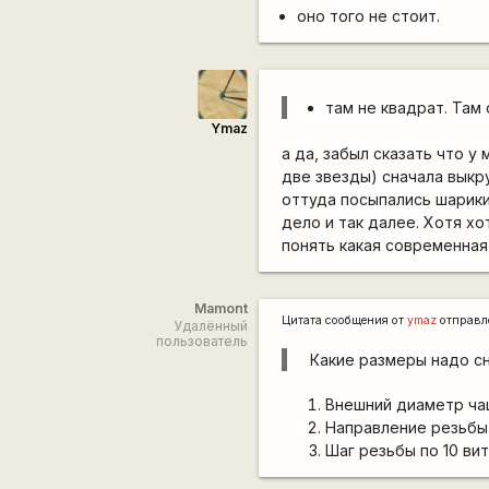
оно того не стоит.
там не квадрат. Там 
Ymaz
а да, забыл сказать что у
две звезды) сначала выкр
оттуда посыпались шарики
дело и так далее. Хотя х
понять какая современная
Mamont
Цитата сообщения от
ymaz
отправл
Удалённый
пользователь
Какие размеры надо сн
Внешний диаметр ча
Направление резьбы
Шаг резьбы по 10 вит