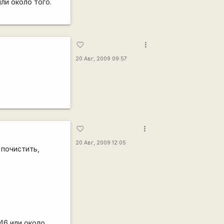
ли около того.
more_vert
favorite_border
20 Авг, 2009 09:57
more_vert
favorite_border
20 Авг, 2009 12:05
 почистить,
46 или около