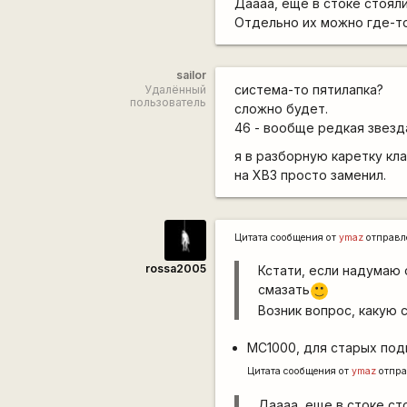
Даааа, еще в стоке стояли
Отдельно их можно где-т
sailor
система-то пятилапка?
Удалённый
пользователь
сложно будет.
46 - вообще редкая звезда
я в разборную каретку кла
на ХВЗ просто заменил.
Цитата сообщения от
ymaz
отправл
rossa2005
Кстати, если надумаю 
смазать
:)
Возник вопрос, какую с
МС1000, для старых подш
Цитата сообщения от
ymaz
отпра
Даааа, еще в стоке ст