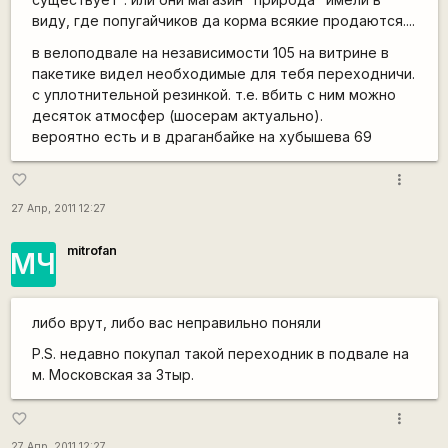
виду, где попугайчиков да корма всякие продаются....
в велоподвале на независимости 105 на витрине в
пакетике видел необходимые для тебя переходничи.
с уплотнительной резинкой. т.е. вбить с ним можно
десяток атмосфер (шосерам актуально).
вероятно есть и в драганбайке на хубышева 69
more_vert
favorite_border
27 Апр, 2011 12:27
mitrofan
МЧ
либо врут, либо вас неправильно поняли
P.S. недавно покупал такой переходник в подвале на
м. Московская за 3тыр.
more_vert
favorite_border
27 Апр, 2011 12:27