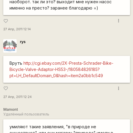
наоборот. так ли это? выходит мне нужен насос
именно на престо? заранее благодарю =)
more_vert
favorite_border
27 Апр, 2011 12:14
rys
Врутъ
http://cgi.ebay.com/2X-Presta-Schrader-Bike-
Bicycle-Valve-Adaptor-HS53-/180584826185?
pt=LH_DefaultDomain_0&hash=item2a0bb1c549
more_vert
favorite_border
27 Апр, 2011 12:24
Mamont
Удалённый пользователь
умиляют такие заявления, "в природе не
существует". или они магазин "природа" имели в