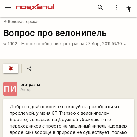
menu
search
more_vert
accessibility_new
Веломастерская
arrow_back
Вопрос про велонипель
1 102
Новое сообщение:
pro-pasha
27 Апр, 2011 16:30
visibility
arrow_downward
notifications_active
share
pro-pasha
ПИ
Автор
Доброго дня! помогите пожалуйста разобраться с
проблемой. у меня GT Transeo с велонипелем
(престо) . в ларьке на Дружной убеждают что
переходников с престо на машинный нипель (шредер
вроде как) вообще в природе не существует, только