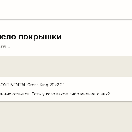
вело покрышки
2:05
arrow_downward
ONTINENTAL Cross King 29х2.2"
ьных отзывов. Есть у кого какое либо мнение о них?