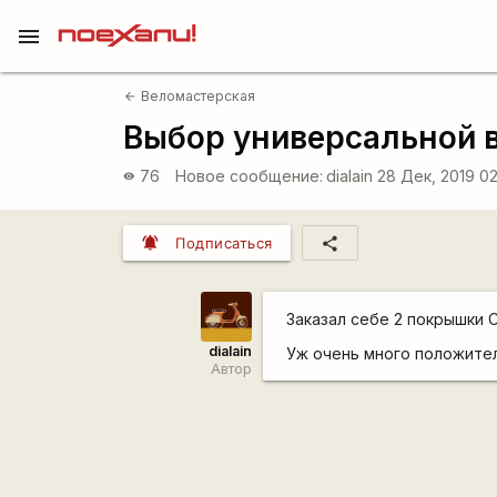
menu
Веломастерская
arrow_back
Выбор универсальной 
76
Новое сообщение:
dialain
28 Дек, 2019 0
visibility
notifications_active
share
Подписаться
Заказал себе 2 покрышки C
dialain
Уж очень много положител
Автор