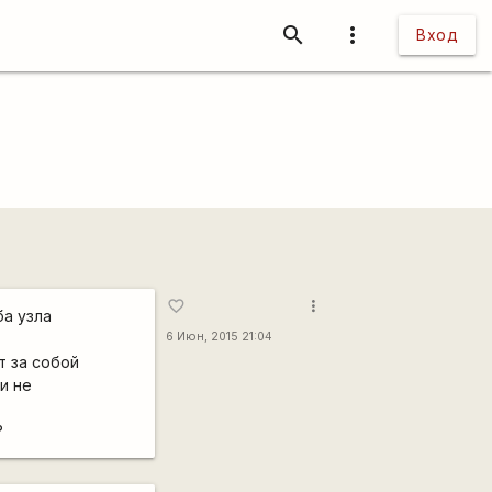
search
more_vert
Вход
more_vert
favorite_border
ба узла
6 Июн, 2015 21:04
т за собой
и не
?