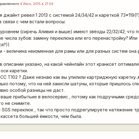
равленного
6 Июн, 2015 в 21:04
джайнт ревел 1 2013 с системой 24/34/42 и кареткой 73*119(?)
в связи с чем встали вопросы:
ровнем (сиречь Аливия и выше) имеют звёзды 22/32/42; что п
 числа зубов: замену переклюка или его перенастройку? Или
ся?))
и - величина неизменная для рамы или для разных систем она 
в описании указано, на какой чейнлайн этот кранксет оптимале
оси каретки.
XCC T102 ? Даже незнаю как вы упилили картриджную каретку..
ько потому, что на ней закисли шатуны, которые пришлось сп
ивио особой разницы не даст.
 ваше прибытьие в велосервис , потому как подручными средс
о не снимите.
е SGS переклюк , так что просто подрегулируете натяжение т
 кассета большей ёмкости, чем была.