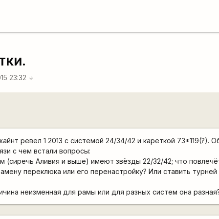
тки.
15 23:32
arrow_downward
йнт ревел 1 2013 с системой 24/34/42 и кареткой 73*119(?). О
язи с чем встали вопросы:
м (сиречь Аливия и выше) имеют звёзды 22/32/42; что повлечё
замену переклюка или его перенастройку? Или ставить турней 
личина неизменная для рамы или для разных систем она разная