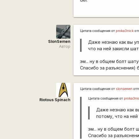
Цитата сообщения от
proka3nick
от
SlonSemen
Даже незнаю как вы уп
Автор
что на ней закисли ша
эм... ну в общем болт шат
Спасибо за разъяснения) 
Цитата сообщения от
slonsemen
отп
Цитата сообщения от
proka3ni
Riotous Spinach
Даже незнаю как в
потому, что на ней
эм... ну в общем болт 
Спасибо за разъяснени