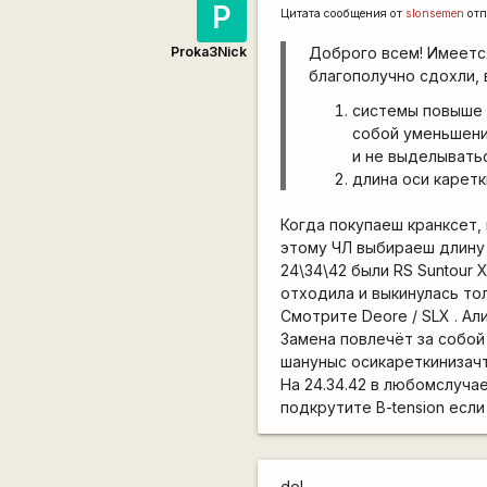
P
Цитата сообщения от
slonsemen
отп
Proka3Nick
Доброго всем! Имеется 
благополучно сдохли, 
системы повыше у
собой уменьшение
и не выделывать
длина оси каретк
Когда покупаеш кранксет, 
этому ЧЛ выбираеш длину 
24\34\42 были RS Suntour 
отходила и выкинулась тол
Смотрите Deore / SLX . Ал
Замена повлечёт за собой
шануныс осикареткинизачт
На 24.34.42 в любомслуча
подкрутите В-tension если
del.