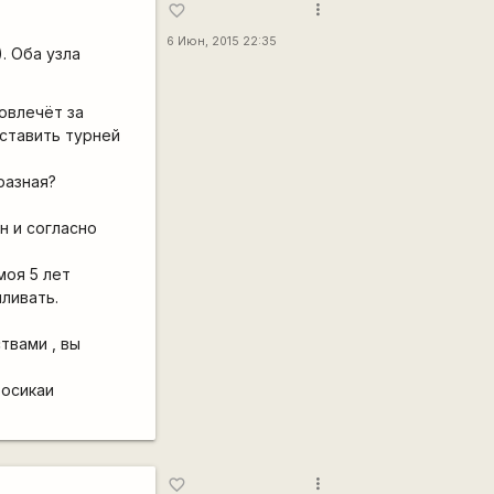
more_vert
favorite_border
6 Июн, 2015 22:35
. Оба узла
овлечёт за
 ставить турней
разная?
н и согласно
моя 5 лет
иливать.
твами , вы
росикаи
more_vert
favorite_border