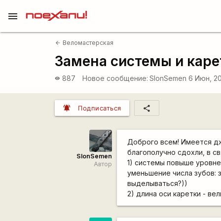
menu
Веломастерская
arrow_back
Замена системы и каре
887
Новое сообщение:
SlonSemen
6 Июн, 20
visibility
notifications_active
share
Подписаться
Доброго всем! Имеется джа
благополучно сдохли, в св
SlonSemen
1) системы повыше уровне
Автор
уменьшение числа зубов: 
выделываться?))
2) длина оси каретки - ве