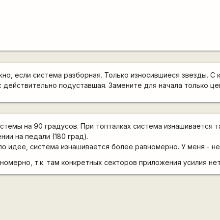
жно, если система разборная. Только износившиеся звезды. С
ас действительно подуставшая. Замените для начала только це
истемы на 90 градусов. При топталках система изнашивается т
нии на педали (180 град).
по идее, система изнашивается более равномерно. У меня - не
омерно, т.к. там конкретных секторов приложения усилия нет,