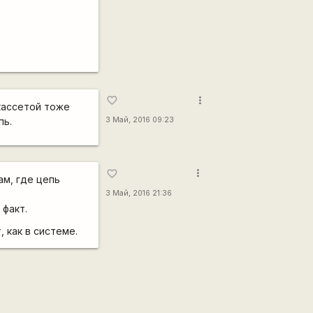
more_vert
favorite_border
 кассетой тоже
пь.
3 Май, 2016 09:23
more_vert
favorite_border
ам, где цепь
3 Май, 2016 21:36
 факт.
 как в системе.