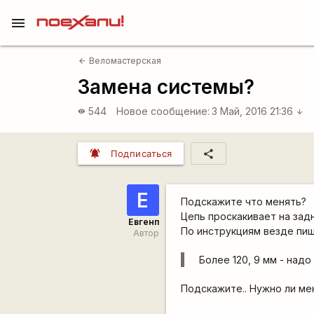
menu
Веломастерская
arrow_back
Замена системы?
544
Новое сообщение:
3 Май, 2016 21:36
visibility
arrow_downward
notifications_active
share
Подписаться
Е
Подскажите что менять?
Цепь проскакивает на зад
Евгенп
По инструкциям везде пи
Автор
Более 120, 9 мм - надо
Подскажите.. Нужно ли ме