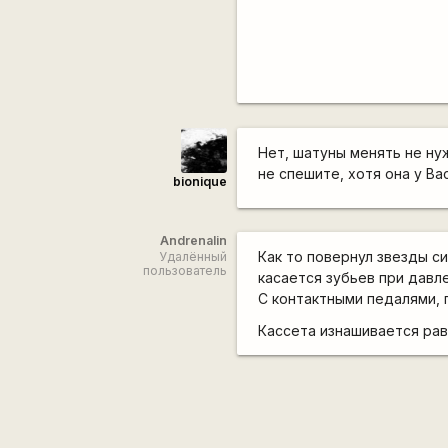
Нет, шатуны менять не ну
не спешите, хотя она у В
bionique
Andrenalin
Как то повернул звезды с
Удалённый
пользователь
касается зубьев при давле
С контактными педалями, 
Кассета изнашивается равн