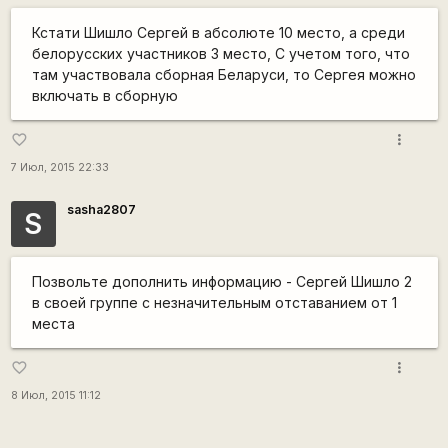
Кстати Шишло Сергей в абсолюте 10 место, а среди
белорусских участников 3 место, С учетом того, что
там участвовала сборная Беларуси, то Сергея можно
включать в сборную
more_vert
favorite_border
7 Июл, 2015 22:33
sasha2807
S
Позвольте дополнить информацию - Сергей Шишло 2
в своей группе с незначительным отставанием от 1
места
more_vert
favorite_border
8 Июл, 2015 11:12