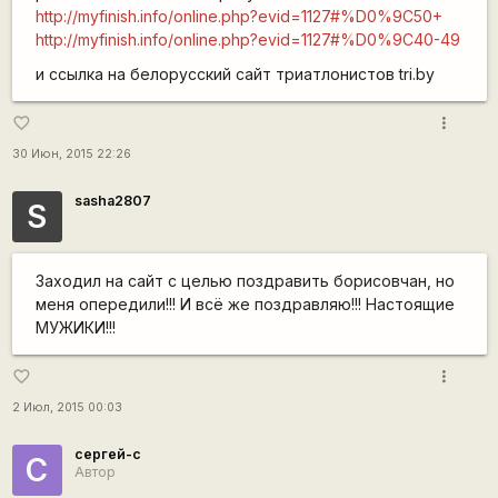
http://myfinish.info/online.php?evid=1127#%D0%9C50+
http://myfinish.info/online.php?evid=1127#%D0%9C40-49
и ссылка на белорусский сайт триатлонистов tri.by
more_vert
favorite_border
30 Июн, 2015 22:26
sasha2807
S
Заходил на сайт с целью поздравить борисовчан, но
меня опередили!!! И всё же поздравляю!!! Настоящие
МУЖИКИ!!!
more_vert
favorite_border
2 Июл, 2015 00:03
сергей-с
С
Автор