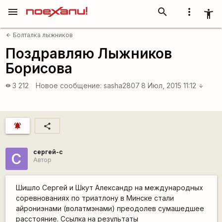
menu
search
more_vert
accessibility_new
Болталка лыжников
arrow_back
Поздравляю Лыжников
Борисова
3 212
Новое сообщение:
sasha2807
8 Июл, 2015 11:12
visibility
arrow_downward
notifications_active
share
сергей-с
С
Автор
Шишло Сергей и Шкут Александр на международных
соревнованиях по триатлону в Минске стали
айрониэнами (волатмэнами) преодолев сумашедшее
расстояние. Ссылка на результаты