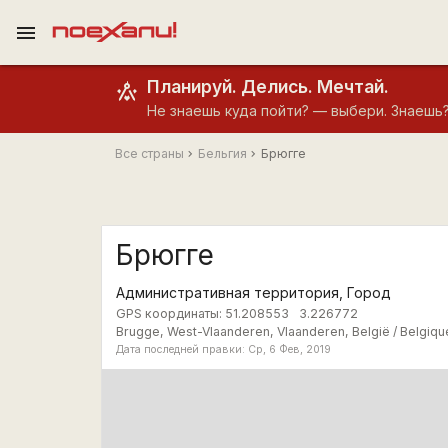
menu
Планируй. Делись. Мечтай.
Не знаешь куда пойти? — выбери. Знаешь
Все страны
Бельгия
Брюгге
Брюгге
Административная территория, Город
GPS координаты:
51.208553
3.226772
Brugge, West-Vlaanderen, Vlaanderen, België / Belgique
Дата последней правки: Ср, 6 Фев, 2019