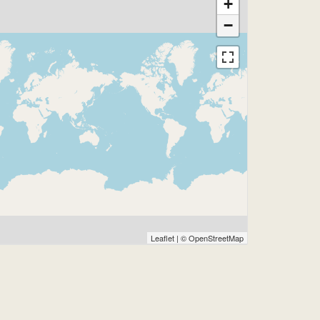
+
−
Leaflet
| ©
OpenStreetMap