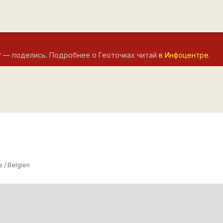
? — поделись. Подробнее о Геоточках читай
в Инфоцентре
.
 / Belgien