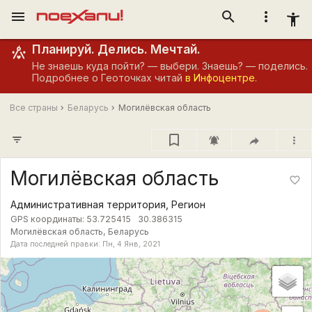
menu
search
more_vert
accessibility_new
Планируй. Делись. Мечтай.
Не знаешь куда пойти? — выбери. Знаешь? — поделись.
Подробнее о Геоточках читай
в Инфоцентре
.
Все страны
Беларусь
Могилёвская область
filter_list
notifications_active
more_vert
Могилёвская область
favorite_border
Административная территория, Регион
GPS координаты:
53.725415
30.386315
Могилёвская область, Беларусь
Дата последней правки: Пн, 4 Янв, 2021