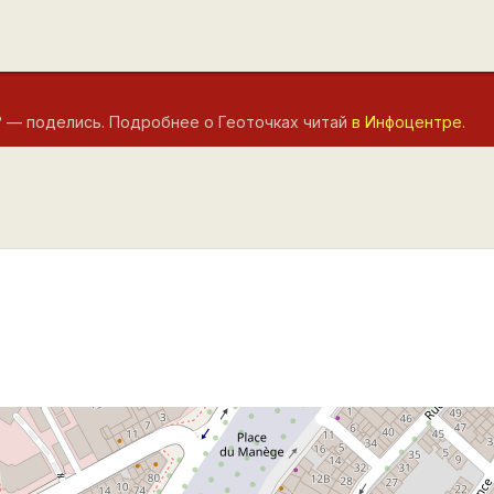
? — поделись. Подробнее о Геоточках читай
в Инфоцентре
.