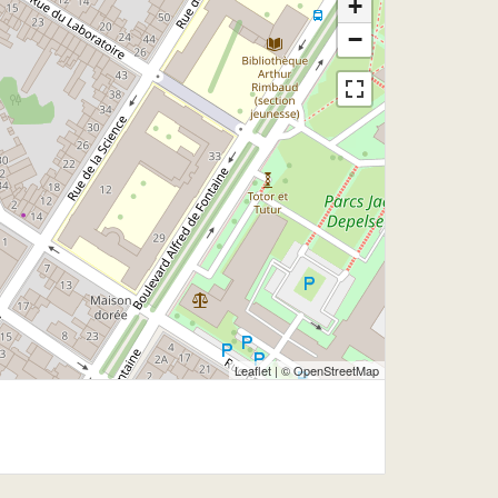
+
−
Leaflet
| ©
OpenStreetMap