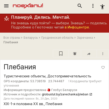
menu
search
more_vert
accessibility_new
Планируй. Делись. Мечтай.
Не знаешь куда пойти? — выбери. Знаешь? — поделись.
Подробнее о Геоточках читай
в Инфоцентре
.
Все страны
Беларусь
Гродненская область
Заречанка
Плебания
notifications_active
more_vert
Плебания
favorite_border
Туристические объекты, Достопримечательность
GPS координаты:
53.738519
23.744487
! Координаты требуют
уточнения
Информация предоставлена
Глобус Беларуси
Источник и подробности:
globustut.by/zarechanka/pleban
Дата последней правки: Вс, 20 Дек, 2020
XIX-1-я половина XX вв., Плебания