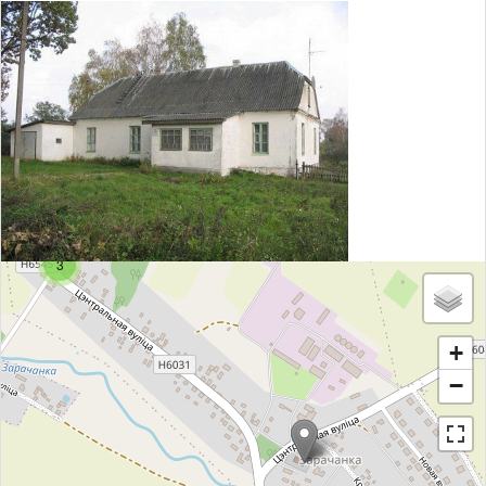
3
+
−