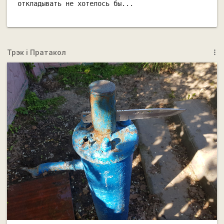
откладывать не хотелось бы...
Трэк і Пратакол
more_vert