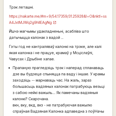
Трэк леташні.
https://nakarte.me/#m=9/54.17359/31.25928&l=O&nktl=ss
A4JxtMJWq2g9hlIEAgNg
Йшчэ магчымы удакладненьні, асабліва што
датычыцца калонак з вадой ...
Гэты год не кантраляваў калонкі на трэке, але калі
якая калонка і не працуе, крамаў у Мсціслаўлі,
Чавусах і Дрыбіне хапае.
Прапаную прагледзіць трэк і наперад спланаваць
дзе вы будзеце спыняцца па ваду і іншае. У крамы
заходзіць -- марнаваць час. На жаль, зараз
большасьць вадзяных калонак патрабуюць везьці
з сабою нейкі важыль.... Як памечаны вадзяныя
калонкі? Скарочана.
вкн, вку, вкд, вкз - не патрабуючая важылю
спраўная Вадзяная Калонка адпаведна з поўНачы