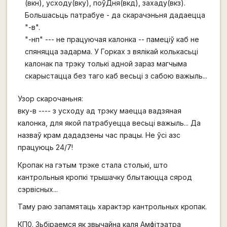
(вкн), усходу(вку), поўДня(вкд), захаду(вкз).
Большасьць патрабуе - да скарачэньня дадаецца
"-в".
"-нп" --- не працуючая калонка -- памеціў каб не
спяняцца задарма. У Горках з вялікай колькасьці
калонак па трэку толькі адной зараз магчыма
скарыстацца без таго каб весьці з сабою важыль...
Узор скарочаньня:
вку-в ---- з усходу ад трэку маецца вадзяная
калонка, для якой патрабуецца весьці важыль... Да
назваў крам дададзены час працы. Не ўсі азс
працуюць 24/7!
Кропак на гэтым трэке стала столькі, што
кантрольныя кропкі трышачку блытаюцца сярод
сэрвісных...
Таму раю запамятаць характэр кантрольных кропак.
КП0. Зьбіраемся як звычайна каля Амфітэатра