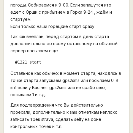
погоды. Собираемся к 9-00. Если запишутся кто
едет с Орши с прибытием в Горки 9-24 , ждём и
стартуем.
Если только наши горецкие старт сразу
Так как внеплан, перед стартом в день старта
доплолнительно ео всему остальному на обычный
сервер посылаем ещё
  #1221 start
Остальное как обычно: в момент старта, находясь в
точке старта запускаем gps2sms или посылаем 0. В
кп1 если у Вас нет gps2sms или не сработало,
посылаем 1 и т.д.
Для подтверждения что Вы действительно
проехали, дополнительно к sms отметкам неплохо
записать трек strava, сделать selfy на фоне
контрольных точек и т.п.