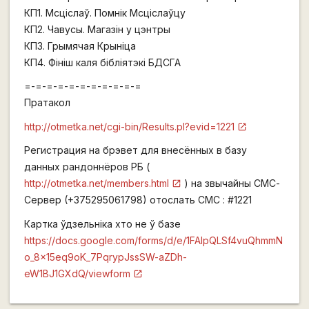
КП1. Мсціслаў. Помнік Мсціслаўцу
КП2. Чавусы. Магазін у цэнтры
КП3. Грымячая Крыніца
КП4. Фініш каля бібліятэкі БДСГА
=-=-=-=-=-=-=-=-=-=-=
Пратакол
http://otmetka.net/cgi-bin/Results.pl?evid=1221
Регистрация на брэвет для внесённых в базу
данных рандоннёров РБ (
http://otmetka.net/members.html
) на звычайны СМС-
Сервер (+375295061798) отослать СМС : #1221
Картка ўдзельніка хто не ў базе
https://docs.google.com/forms/d/e/1FAIpQLSf4vuQhmmN
o_8x15eq9oK_7PqrypJssSW-aZDh-
eW1BJ1GXdQ/viewform