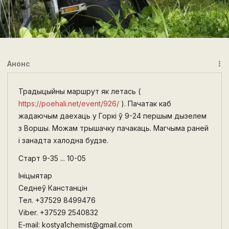
Анонс
more_vert
Традыцыйны маршрут як летась (
https://poehali.net/event/926/
). Пачатак каб
жадаючым даехаць у Горкі ў 9-24 першым дызелем
з Воршы. Можам трышачку пачакаць. Магчыма раней
і занадта халодна будзе.
Старт 9-35 ... 10-05
Ініцыятар
Седнеў Канстанцін
Тел. +37529 8499476
Viber. +37529 2540832
E-mail: kostya1chemist@gmail.com