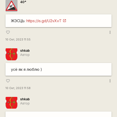
40°
ЖЭСЦЬ:
https://is.gd/U2vXvT
more_vert
favorite_border
10 Окт, 2023 11:55
shkab
Автор
усё як я люблю )
more_vert
favorite_border
10 Окт, 2023 11:58
shkab
Автор