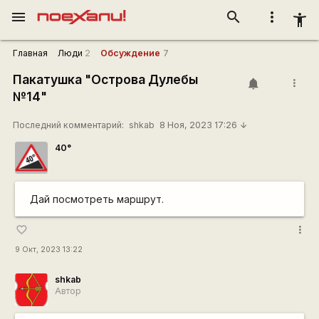
menu
search
more_vert
accessibility_new
Главная
Люди
2
Обсуждение
7
Пакатушка "Острова Дулебы
more_vert
№14"
Последний комментарий:
shkab
8 Ноя, 2023 17:26
arrow_downward
40°
Дай посмотреть маршрут.
more_vert
favorite_border
9 Окт, 2023 13:22
shkab
Автор