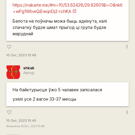
https://nakarte.me/#m=10/53.62428/29.62601&l=O&nktl
=wPg1WbwQiEwqnDj2-rchKA
Балота на поўначы можа быць адкінута, калі
спачатку будзе шмат прыгод ці група будзе
маруднай
more_vert
favorite_border
10 Окт, 2023 10:48
shkab
Автор
На байктурысце ўжо 5 чалавек запісалася
узялі усе 2 вагон 33-37 месцы
more_vert
favorite_border
10 Окт, 2023 10:49
Изменено 10 Окт, 2023 10:49