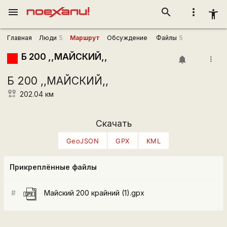
menu
search
more_vert
accessibility_new
Главная
Люди
5
Маршрут
Обсуждение
Файлы
5
Б 200 ,,МАЙСКИЙ,,
more_vert
Б 200 ,,МАЙСКИЙ,,
202.04
км
Скачать
GeoJSON
GPX
KML
Прикреплённые файлы
#
Майский 200 крайний (1).gpx